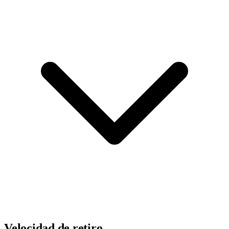
Velocidad de retiro