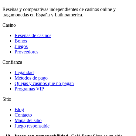
Reseñas y comparativas independientes de casinos online y
tragamonedas en España y Latinoamérica.
Casino
Reseñas de casinos
Bonos
Juegos
Proveedores
Confianza
Legalidad
Métodos de pago
Quejas y casinos que no pagan
Programas VIP
Sitio
Blog
Contacto
Mapa del sitio
Juego responsable