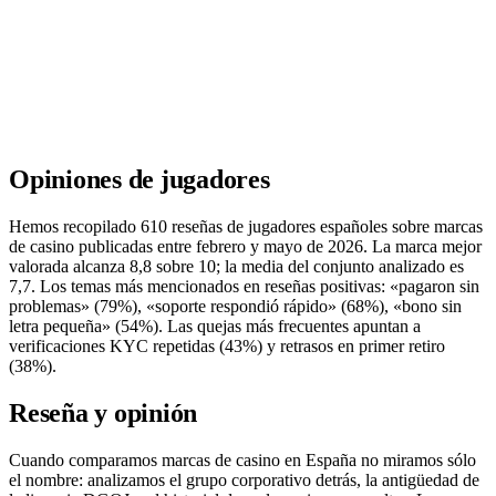
Opiniones de jugadores
Hemos recopilado 610 reseñas de jugadores españoles sobre marcas
de casino publicadas entre febrero y mayo de 2026. La marca mejor
valorada alcanza 8,8 sobre 10; la media del conjunto analizado es
7,7. Los temas más mencionados en reseñas positivas: «pagaron sin
problemas» (79%), «soporte respondió rápido» (68%), «bono sin
letra pequeña» (54%). Las quejas más frecuentes apuntan a
verificaciones KYC repetidas (43%) y retrasos en primer retiro
(38%).
Reseña y opinión
Cuando comparamos marcas de casino en España no miramos sólo
el nombre: analizamos el grupo corporativo detrás, la antigüedad de