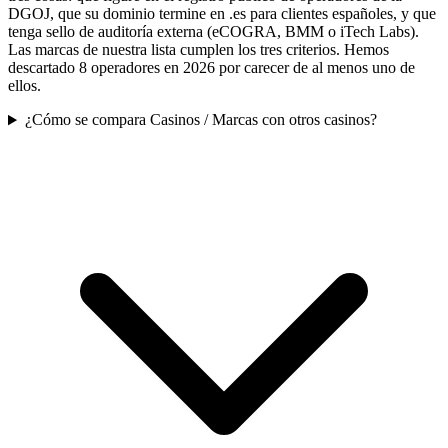
DGOJ, que su dominio termine en .es para clientes españoles, y que
tenga sello de auditoría externa (eCOGRA, BMM o iTech Labs).
Las marcas de nuestra lista cumplen los tres criterios. Hemos
descartado 8 operadores en 2026 por carecer de al menos uno de
ellos.
¿Cómo se compara Casinos / Marcas con otros casinos?