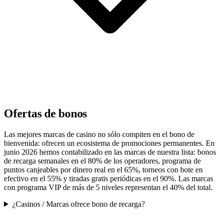
Ofertas de bonos
Las mejores marcas de casino no sólo compiten en el bono de
bienvenida: ofrecen un ecosistema de promociones permanentes. En
junio 2026 hemos contabilizado en las marcas de nuestra lista: bonos
de recarga semanales en el 80% de los operadores, programa de
puntos canjeables por dinero real en el 65%, torneos con bote en
efectivo en el 55% y tiradas gratis periódicas en el 90%. Las marcas
con programa VIP de más de 5 niveles representan el 40% del total.
¿Casinos / Marcas ofrece bono de recarga?