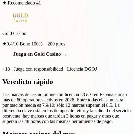
★
Recomendado #1
Gold Casino
★
9,4
/10
Bono 100% + 200 giros
Juega en Gold Casino →
+18 · Juega con responsabilidad · Licencia DGOJ
Veredicto rápido
Las marcas de casino online con licencia DGOJ en España suman
más de 60 operadores activos en 2026. Entre todas ellas, nuestra
puntuación media es 7,9/10; sólo 12 marcas superan el 8,5. La
diferencia clave está en los tiempos de retiro y la calidad del servicio
postventa: hay marcas que tardan 3 horas en pagar y otras que
superan las 48 horas con las mismas herramientas de pago.
Mejores casinos del mes