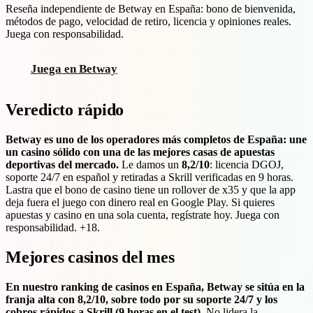
Reseña independiente de Betway en España: bono de bienvenida,
métodos de pago, velocidad de retiro, licencia y opiniones reales.
Juega con responsabilidad.
Juega en Betway
Veredicto rápido
Betway es uno de los operadores más completos de España: une
un casino sólido con una de las mejores casas de apuestas
deportivas del mercado.
Le damos un
8,2/10
: licencia DGOJ,
soporte 24/7 en español y retiradas a Skrill verificadas en 9 horas.
Lastra que el bono de casino tiene un rollover de x35 y que la app
deja fuera el juego con dinero real en Google Play. Si quieres
apuestas y casino en una sola cuenta, regístrate hoy. Juega con
responsabilidad. +18.
Mejores casinos del mes
En nuestro ranking de casinos en España, Betway se sitúa en la
franja alta con 8,2/10, sobre todo por su soporte 24/7 y los
cobros rápidos a Skrill (9 horas en el test).
No lidera la