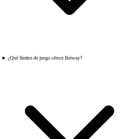
¿Qué límites de juego ofrece Betway?