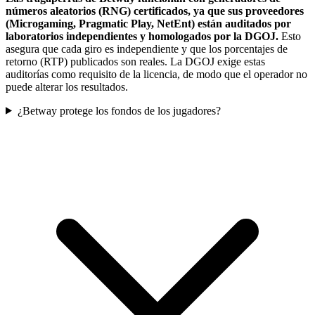
números aleatorios (RNG) certificados, ya que sus proveedores
(Microgaming, Pragmatic Play, NetEnt) están auditados por
laboratorios independientes y homologados por la DGOJ.
Esto
asegura que cada giro es independiente y que los porcentajes de
retorno (RTP) publicados son reales. La DGOJ exige estas
auditorías como requisito de la licencia, de modo que el operador no
puede alterar los resultados.
¿Betway protege los fondos de los jugadores?