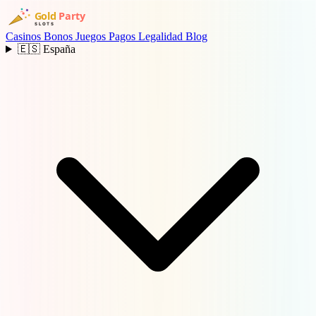
Casinos
Bonos
Juegos
Pagos
Legalidad
Blog
🇪🇸
España