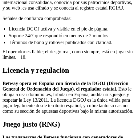
internacional consolidada, conocida por sus patrocinios deportivos,
y su web .es usa cifrado y se conecta al registro estatal RGIAJ.
Señales de confianza comprobadas:
Licencia DGOJ activa y visible en el pie de página.
Soporte 24/7 que respondió en menos de 2 minutos.
Términos de bono y rollover publicados con claridad.
El operador es fiable; el riesgo real, como siempre, está en jugar sin
límites. +18.
Licencia y regulación
Betway opera en España con licencia de la DGOJ (Dirección
General de Ordenación del Juego), el regulador estatal.
Esto le
obliga a usar dominio .es, tributar en España, auditar sus juegos y
respetar la Ley 13/2011. La licencia DGOJ es la única válida para
jugar legalmente desde territorio español, y cubre tanto su casino
como su sección de apuestas deportivas bajo la misma autorización.
Juego justo (RNG)
Las tragaperras de Betway funcionan con generadores de