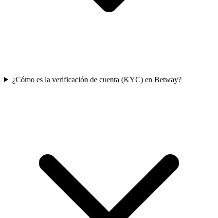
¿Cómo es la verificación de cuenta (KYC) en Betway?