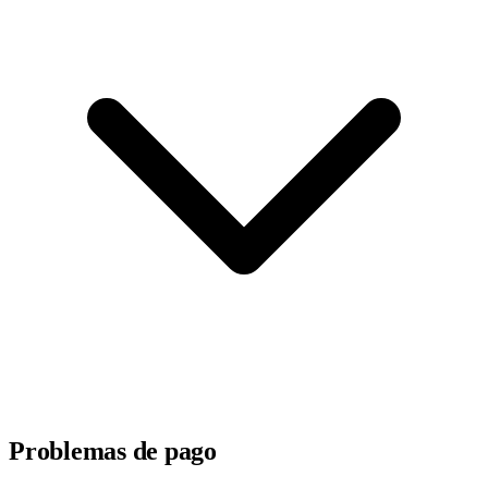
Problemas de pago