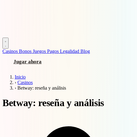
Casinos
Bonos
Juegos
Pagos
Legalidad
Blog
Jugar ahora
Inicio
›
Casinos
›
Betway: reseña y análisis
Betway: reseña y análisis