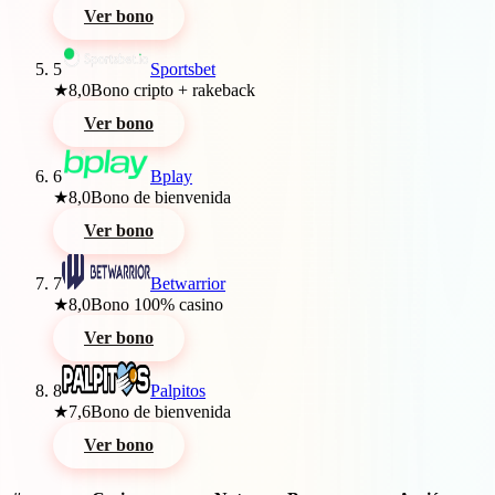
Ver bono
5
Sportsbet
★
8,0
Bono cripto + rakeback
Ver bono
6
Bplay
★
8,0
Bono de bienvenida
Ver bono
7
Betwarrior
★
8,0
Bono 100% casino
Ver bono
8
Palpitos
★
7,6
Bono de bienvenida
Ver bono