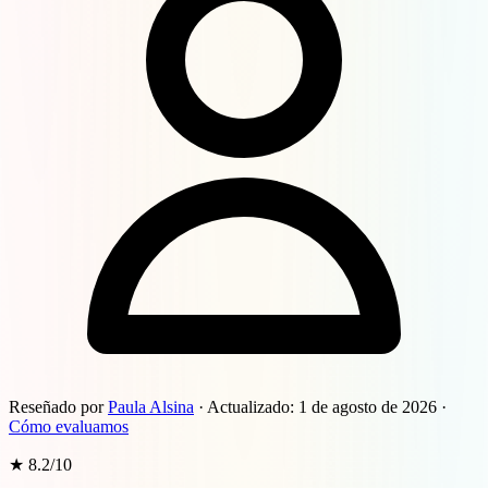
Reseñado por
Paula Alsina
·
Actualizado:
1 de agosto de 2026
·
Cómo evaluamos
★
8.2
/10