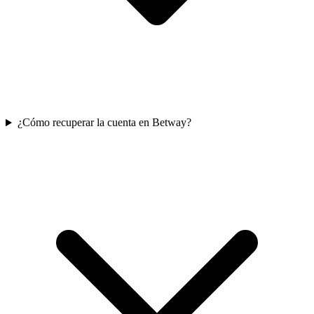
¿Cómo recuperar la cuenta en Betway?