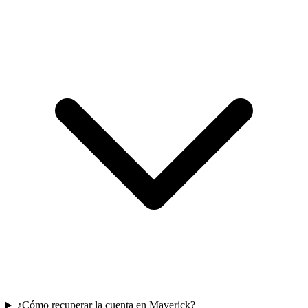
¿Cómo recuperar la cuenta en Maverick?