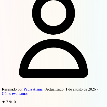
Reseñado por
Paula Alsina
·
Actualizado:
1 de agosto de 2026
·
Cómo evaluamos
★
7.9
/10