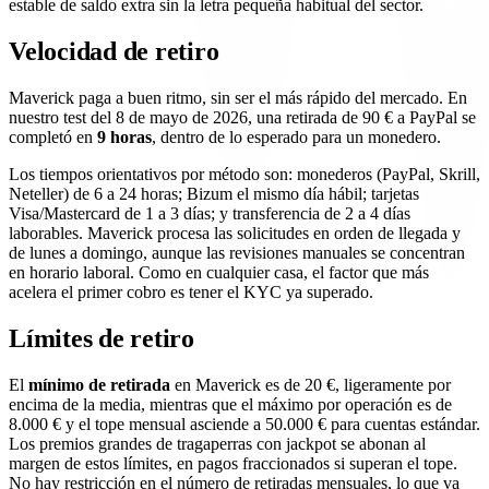
estable de saldo extra sin la letra pequeña habitual del sector.
Velocidad de retiro
Maverick paga a buen ritmo, sin ser el más rápido del mercado. En
nuestro test del 8 de mayo de 2026, una retirada de 90 € a PayPal se
completó en
9 horas
, dentro de lo esperado para un monedero.
Los tiempos orientativos por método son: monederos (PayPal, Skrill,
Neteller) de 6 a 24 horas; Bizum el mismo día hábil; tarjetas
Visa/Mastercard de 1 a 3 días; y transferencia de 2 a 4 días
laborables. Maverick procesa las solicitudes en orden de llegada y
de lunes a domingo, aunque las revisiones manuales se concentran
en horario laboral. Como en cualquier casa, el factor que más
acelera el primer cobro es tener el KYC ya superado.
Límites de retiro
El
mínimo de retirada
en Maverick es de 20 €, ligeramente por
encima de la media, mientras que el máximo por operación es de
8.000 € y el tope mensual asciende a 50.000 € para cuentas estándar.
Los premios grandes de tragaperras con jackpot se abonan al
margen de estos límites, en pagos fraccionados si superan el tope.
No hay restricción en el número de retiradas mensuales, lo que va