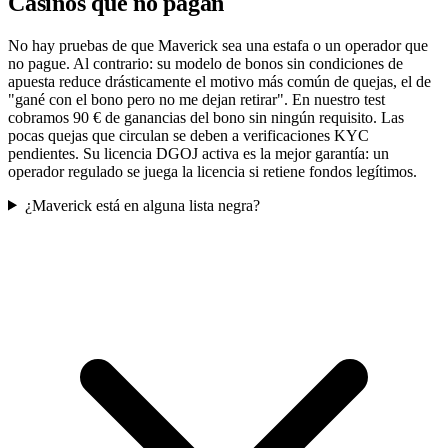
Casinos que no pagan
No hay pruebas de que Maverick sea una estafa o un operador que
no pague. Al contrario: su modelo de bonos sin condiciones de
apuesta reduce drásticamente el motivo más común de quejas, el de
"gané con el bono pero no me dejan retirar". En nuestro test
cobramos 90 € de ganancias del bono sin ningún requisito. Las
pocas quejas que circulan se deben a verificaciones KYC
pendientes. Su licencia DGOJ activa es la mejor garantía: un
operador regulado se juega la licencia si retiene fondos legítimos.
¿Maverick está en alguna lista negra?