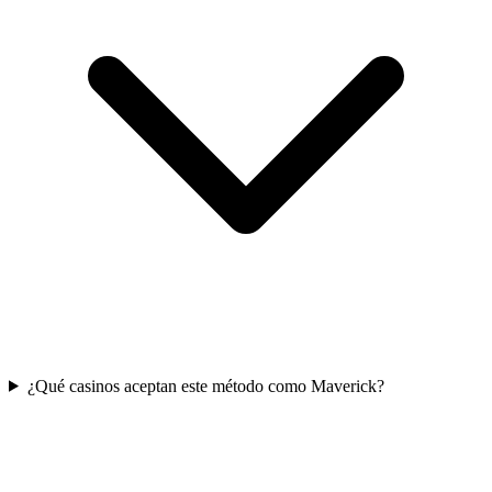
¿Qué casinos aceptan este método como Maverick?