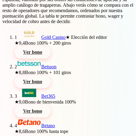
amplio catálogo de tragaperras. Abajo verás cómo se compara con el
resto de operadores que recomendamos, ordenados por nuestra
puntuación global. La tabla te permite contrastar bono, wager y
velocidad de cobro antes de decidir.
1
Gold Casino
★ Elección del editor
★
9,4
Bono 100% + 200 giros
Ver bono
2
Betsson
★
8,8
Bono 100% + 101 giros
Ver bono
3
Bet365
★
9,0
Bono de bienvenida 100%
Ver bono
4
Betano
★
8,6
Bono 100% hasta tope