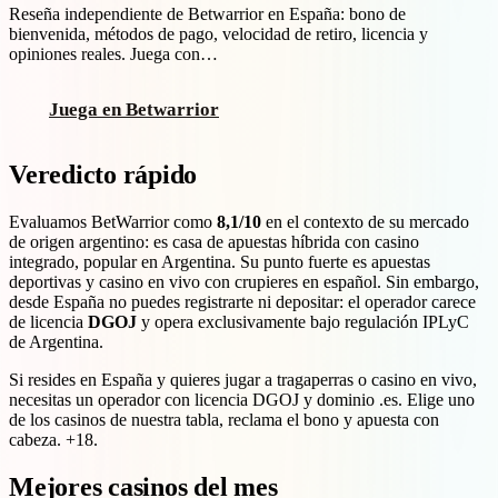
Reseña independiente de Betwarrior en España: bono de
bienvenida, métodos de pago, velocidad de retiro, licencia y
opiniones reales. Juega con…
Juega en Betwarrior
Veredicto rápido
Evaluamos BetWarrior como
8,1/10
en el contexto de su mercado
de origen argentino: es casa de apuestas híbrida con casino
integrado, popular en Argentina. Su punto fuerte es apuestas
deportivas y casino en vivo con crupieres en español. Sin embargo,
desde España no puedes registrarte ni depositar: el operador carece
de licencia
DGOJ
y opera exclusivamente bajo regulación IPLyC
de Argentina.
Si resides en España y quieres jugar a tragaperras o casino en vivo,
necesitas un operador con licencia DGOJ y dominio .es. Elige uno
de los casinos de nuestra tabla, reclama el bono y apuesta con
cabeza. +18.
Mejores casinos del mes