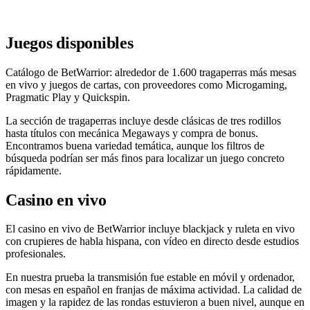
Juegos disponibles
Catálogo de BetWarrior: alrededor de 1.600 tragaperras más mesas
en vivo y juegos de cartas, con proveedores como Microgaming,
Pragmatic Play y Quickspin.
La sección de tragaperras incluye desde clásicas de tres rodillos
hasta títulos con mecánica Megaways y compra de bonus.
Encontramos buena variedad temática, aunque los filtros de
búsqueda podrían ser más finos para localizar un juego concreto
rápidamente.
Casino en vivo
El casino en vivo de BetWarrior incluye blackjack y ruleta en vivo
con crupieres de habla hispana, con vídeo en directo desde estudios
profesionales.
En nuestra prueba la transmisión fue estable en móvil y ordenador,
con mesas en español en franjas de máxima actividad. La calidad de
imagen y la rapidez de las rondas estuvieron a buen nivel, aunque en