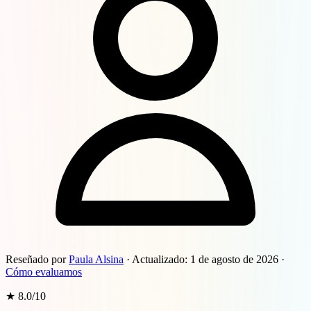
Reseñado por
Paula Alsina
·
Actualizado:
1 de agosto de 2026
·
Cómo evaluamos
★
8.0
/10