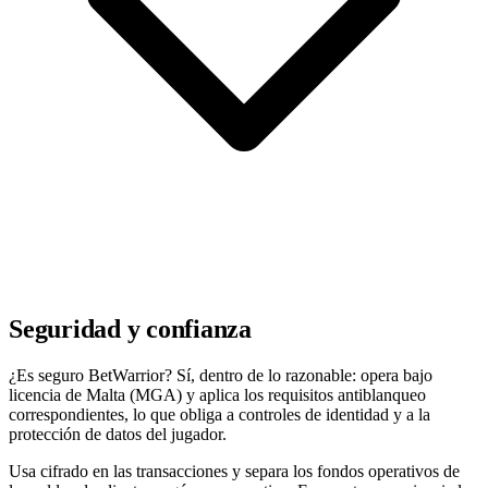
Seguridad y confianza
¿Es seguro BetWarrior? Sí, dentro de lo razonable: opera bajo
licencia de Malta (MGA) y aplica los requisitos antiblanqueo
correspondientes, lo que obliga a controles de identidad y a la
protección de datos del jugador.
Usa cifrado en las transacciones y separa los fondos operativos de