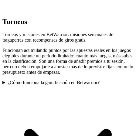
Torneos
Torneos y misiones en BetWarrior: misiones semanales de
tragaperras con recompensas de giros gratis.
Funcionan acumulando puntos por las apuestas reales en los juegos
elegibles durante un periodo limitado; cuanto más juegas, más subes
en la clasificación. Son una forma de añadir premios a tu sesión,
pero no deben empujarte a apostar más de lo previsto: fija siempre tu
presupuesto antes de empezar.
¿Cómo funciona la gamificación en Betwarrior?