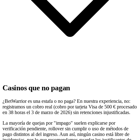
Casinos que no pagan
¿BetWarrior es una estafa o no paga? En nuestra experiencia, no:
registramos un cobro real (cobro por tarjeta Visa de 500 € procesado
en 38 horas el 3 de marzo de 2026) sin retenciones injustificadas.
La mayoría de quejas por "impago" suelen explicarse por
verificación pendiente, rollover sin cumplir o uso de métodos de
pago distintos al del ingreso. Aun así, ningún casino está libre de
incidencias, por lo que recomendamos guardar los justificantes de