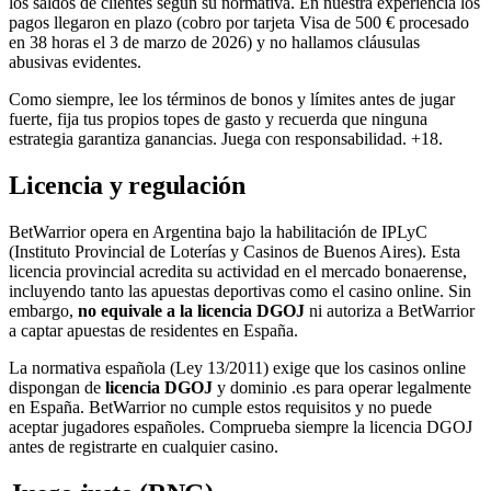
los saldos de clientes según su normativa. En nuestra experiencia los
pagos llegaron en plazo (cobro por tarjeta Visa de 500 € procesado
en 38 horas el 3 de marzo de 2026) y no hallamos cláusulas
abusivas evidentes.
Como siempre, lee los términos de bonos y límites antes de jugar
fuerte, fija tus propios topes de gasto y recuerda que ninguna
estrategia garantiza ganancias. Juega con responsabilidad. +18.
Licencia y regulación
BetWarrior opera en Argentina bajo la habilitación de IPLyC
(Instituto Provincial de Loterías y Casinos de Buenos Aires). Esta
licencia provincial acredita su actividad en el mercado bonaerense,
incluyendo tanto las apuestas deportivas como el casino online. Sin
embargo,
no equivale a la licencia DGOJ
ni autoriza a BetWarrior
a captar apuestas de residentes en España.
La normativa española (Ley 13/2011) exige que los casinos online
dispongan de
licencia DGOJ
y dominio .es para operar legalmente
en España. BetWarrior no cumple estos requisitos y no puede
aceptar jugadores españoles. Comprueba siempre la licencia DGOJ
antes de registrarte en cualquier casino.