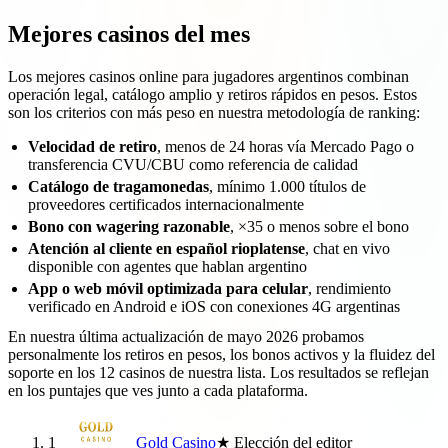
Mejores casinos del mes
Los mejores casinos online para jugadores argentinos combinan
operación legal, catálogo amplio y retiros rápidos en pesos. Estos
son los criterios con más peso en nuestra metodología de ranking:
Velocidad de retiro
, menos de 24 horas vía Mercado Pago o
transferencia CVU/CBU como referencia de calidad
Catálogo de tragamonedas
, mínimo 1.000 títulos de
proveedores certificados internacionalmente
Bono con wagering razonable
, ×35 o menos sobre el bono
Atención al cliente en español rioplatense
, chat en vivo
disponible con agentes que hablan argentino
App o web móvil optimizada para celular
, rendimiento
verificado en Android e iOS con conexiones 4G argentinas
En nuestra última actualización de mayo 2026 probamos
personalmente los retiros en pesos, los bonos activos y la fluidez del
soporte en los 12 casinos de nuestra lista. Los resultados se reflejan
en los puntajes que ves junto a cada plataforma.
1
Gold Casino
★ Elección del editor