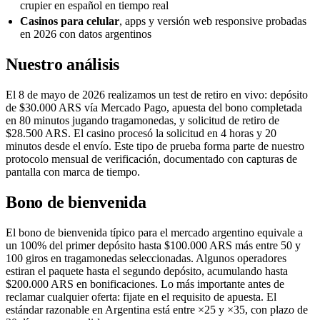
crupier en español en tiempo real
Casinos para celular
, apps y versión web responsive probadas
en 2026 con datos argentinos
Nuestro análisis
El 8 de mayo de 2026 realizamos un test de retiro en vivo: depósito
de $30.000 ARS vía Mercado Pago, apuesta del bono completada
en 80 minutos jugando tragamonedas, y solicitud de retiro de
$28.500 ARS. El casino procesó la solicitud en 4 horas y 20
minutos desde el envío. Este tipo de prueba forma parte de nuestro
protocolo mensual de verificación, documentado con capturas de
pantalla con marca de tiempo.
Bono de bienvenida
El bono de bienvenida típico para el mercado argentino equivale a
un 100% del primer depósito hasta $100.000 ARS más entre 50 y
100 giros en tragamonedas seleccionadas. Algunos operadores
estiran el paquete hasta el segundo depósito, acumulando hasta
$200.000 ARS en bonificaciones. Lo más importante antes de
reclamar cualquier oferta: fijate en el requisito de apuesta. El
estándar razonable en Argentina está entre ×25 y ×35, con plazo de