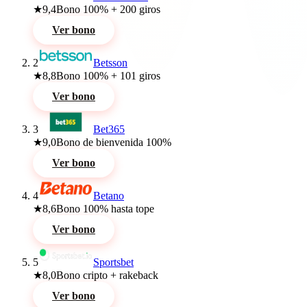
★
9,4
Bono 100% + 200 giros
Ver bono
2
Betsson
★
8,8
Bono 100% + 101 giros
Ver bono
3
Bet365
★
9,0
Bono de bienvenida 100%
Ver bono
4
Betano
★
8,6
Bono 100% hasta tope
Ver bono
5
Sportsbet
★
8,0
Bono cripto + rakeback
Ver bono