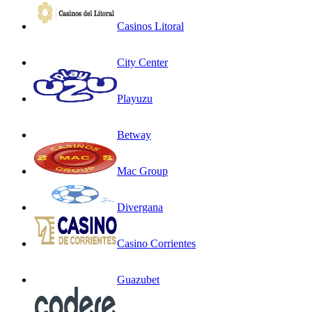
Casinos Litoral
City Center
Playuzu
Betway
Mac Group
Divergana
Casino Corrientes
Guazubet