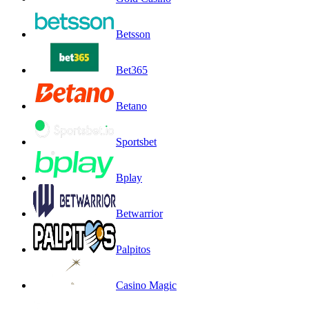
Betsson
Bet365
Betano
Sportsbet
Bplay
Betwarrior
Palpitos
Casino Magic