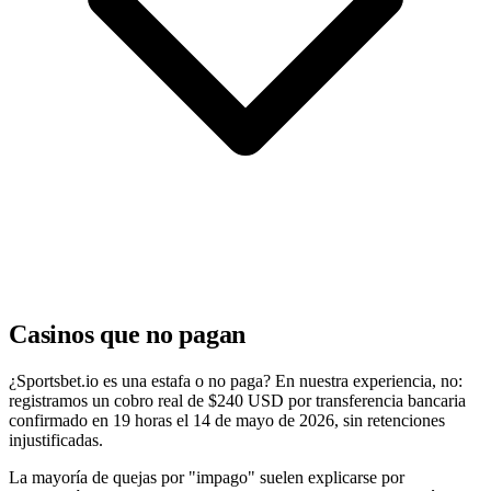
Casinos que no pagan
¿Sportsbet.io es una estafa o no paga? En nuestra experiencia, no:
registramos un cobro real de $240 USD por transferencia bancaria
confirmado en 19 horas el 14 de mayo de 2026, sin retenciones
injustificadas.
La mayoría de quejas por "impago" suelen explicarse por