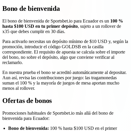
Bono de bienvenida
El bono de bienvenida de Sportsbet.io para Ecuador es un
100 %
hasta $100 USD en tu primer depósito
, sujeto a un rollover de
x35 que debes cumplir en 30 días.
Para activarlo necesitas un depósito mínimo de $10 USD y, según la
promoción, introducir el código GOLDSB en la casilla
correspondiente. El requisito de apuesta se calcula sobre el importe
del bono, no sobre el depósito, algo que conviene verificar al
reclamarlo.
En nuestra prueba el bono se acreditó automáticamente al depositar.
Aun así, revisa las contribuciones por juego: las tragamonedas
suman el 100 % y la mayoría de juegos de mesa aportan mucho
menos al rollover.
Ofertas de bonos
Promociones habituales de Sportsbet.io más allá del bono de
bienvenida para Ecuador:
Bono de bienvenida:
100 % hasta $100 USD en el primer