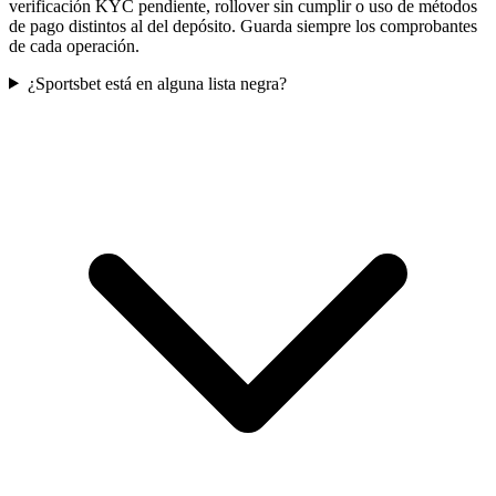
verificación KYC pendiente, rollover sin cumplir o uso de métodos
de pago distintos al del depósito. Guarda siempre los comprobantes
de cada operación.
¿Sportsbet está en alguna lista negra?