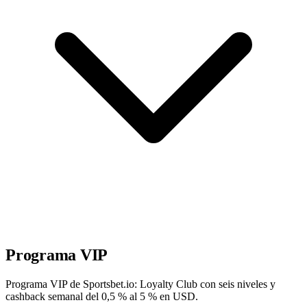
Programa VIP
Programa VIP de Sportsbet.io: Loyalty Club con seis niveles y
cashback semanal del 0,5 % al 5 % en USD.