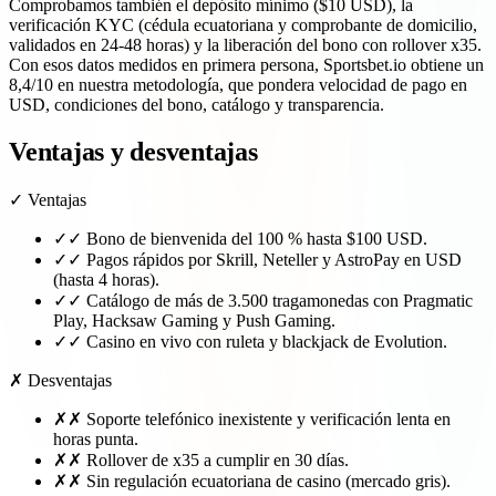
Comprobamos también el depósito mínimo ($10 USD), la
verificación KYC (cédula ecuatoriana y comprobante de domicilio,
validados en 24-48 horas) y la liberación del bono con rollover x35.
Con esos datos medidos en primera persona, Sportsbet.io obtiene un
8,4/10 en nuestra metodología, que pondera velocidad de pago en
USD, condiciones del bono, catálogo y transparencia.
Ventajas y desventajas
✓
Ventajas
✓
✓ Bono de bienvenida del 100 % hasta $100 USD.
✓
✓ Pagos rápidos por Skrill, Neteller y AstroPay en USD
(hasta 4 horas).
✓
✓ Catálogo de más de 3.500 tragamonedas con Pragmatic
Play, Hacksaw Gaming y Push Gaming.
✓
✓ Casino en vivo con ruleta y blackjack de Evolution.
✗
Desventajas
✗
✗ Soporte telefónico inexistente y verificación lenta en
horas punta.
✗
✗ Rollover de x35 a cumplir en 30 días.
✗
✗ Sin regulación ecuatoriana de casino (mercado gris).