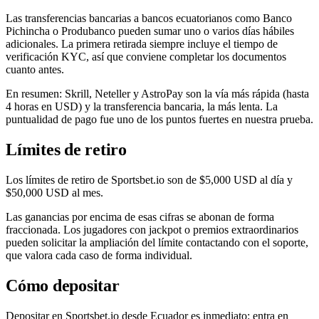
Las transferencias bancarias a bancos ecuatorianos como Banco
Pichincha o Produbanco pueden sumar uno o varios días hábiles
adicionales. La primera retirada siempre incluye el tiempo de
verificación KYC, así que conviene completar los documentos
cuanto antes.
En resumen: Skrill, Neteller y AstroPay son la vía más rápida (hasta
4 horas en USD) y la transferencia bancaria, la más lenta. La
puntualidad de pago fue uno de los puntos fuertes en nuestra prueba.
Límites de retiro
Los límites de retiro de Sportsbet.io son de $5,000 USD al día y
$50,000 USD al mes.
Las ganancias por encima de esas cifras se abonan de forma
fraccionada. Los jugadores con jackpot o premios extraordinarios
pueden solicitar la ampliación del límite contactando con el soporte,
que valora cada caso de forma individual.
Cómo depositar
Depositar en Sportsbet.io desde Ecuador es inmediato: entra en