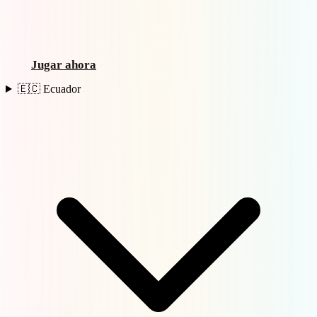
Jugar ahora
🇪🇨
Ecuador