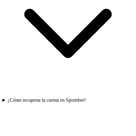
¿Cómo recuperar la cuenta en Sportsbet?