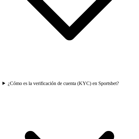
¿Cómo es la verificación de cuenta (KYC) en Sportsbet?