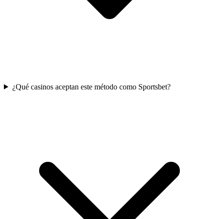
¿Qué casinos aceptan este método como Sportsbet?