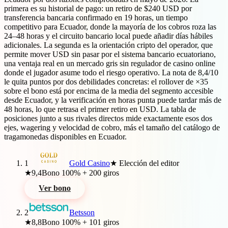
primera es su historial de pago: un retiro de $240 USD por
transferencia bancaria confirmado en 19 horas, un tiempo
competitivo para Ecuador, donde la mayoría de los cobros roza las
24–48 horas y el circuito bancario local puede añadir días hábiles
adicionales. La segunda es la orientación cripto del operador, que
permite mover USD sin pasar por el sistema bancario ecuatoriano,
una ventaja real en un mercado gris sin regulador de casino online
donde el jugador asume todo el riesgo operativo. La nota de 8,4/10
le quita puntos por dos debilidades concretas: el rollover de ×35
sobre el bono está por encima de la media del segmento accesible
desde Ecuador, y la verificación en horas punta puede tardar más de
48 horas, lo que retrasa el primer retiro en USD. La tabla de
posiciones junto a sus rivales directos mide exactamente esos dos
ejes, wagering y velocidad de cobro, más el tamaño del catálogo de
tragamonedas disponibles en Ecuador.
1
Gold Casino
★ Elección del editor
★
9,4
Bono 100% + 200 giros
Ver bono
2
Betsson
★
8,8
Bono 100% + 101 giros