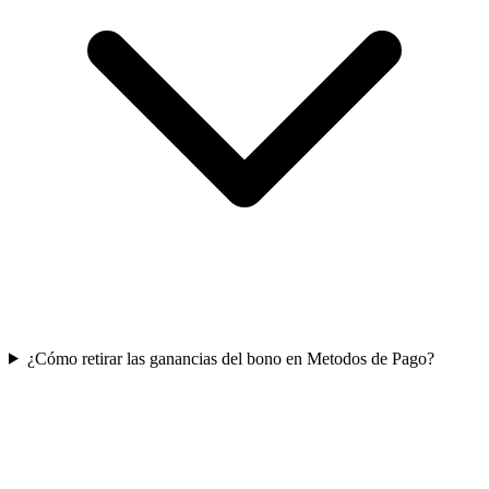
¿Cómo retirar las ganancias del bono en Metodos de Pago?