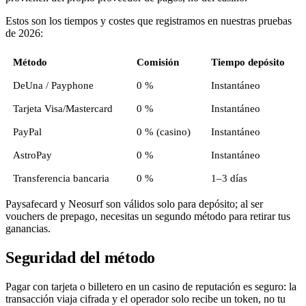
Estos son los tiempos y costes que registramos en nuestras pruebas
de 2026:
Método
Comisión
Tiempo depósito
DeUna / Payphone
0 %
Instantáneo
Tarjeta Visa/Mastercard
0 %
Instantáneo
PayPal
0 % (casino)
Instantáneo
AstroPay
0 %
Instantáneo
Transferencia bancaria
0 %
1–3 días
Paysafecard y Neosurf son válidos solo para depósito; al ser
vouchers de prepago, necesitas un segundo método para retirar tus
ganancias.
Seguridad del método
Pagar con tarjeta o billetero en un casino de reputación es seguro: la
transacción viaja cifrada y el operador solo recibe un token, no tu