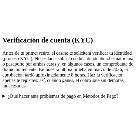
Verificación de cuenta (KYC)
Antes de tu primer retiro, el casino te solicitará verificar tu identidad
(proceso KYC). Necesitarás subir tu cédula de identidad ecuatoriana
o pasaporte por ambas caras y, en algunos casos, un comprobante de
domicilio reciente. En nuestra última prueba en marzo de 2026, la
aprobación tardó aproximadamente 8 horas. Haz la verificación
apenas te registres: así, cuando ganes, el cobro sale sin demoras
innecesarias.
¿Qué hacer ante problemas de pago en Metodos de Pago?