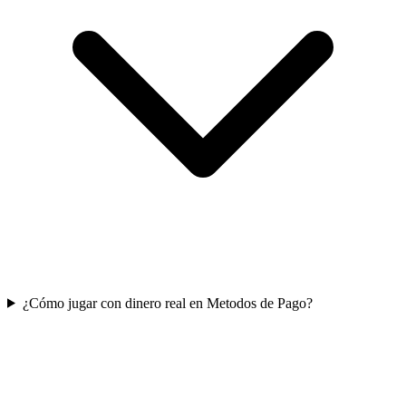
¿Cómo jugar con dinero real en Metodos de Pago?