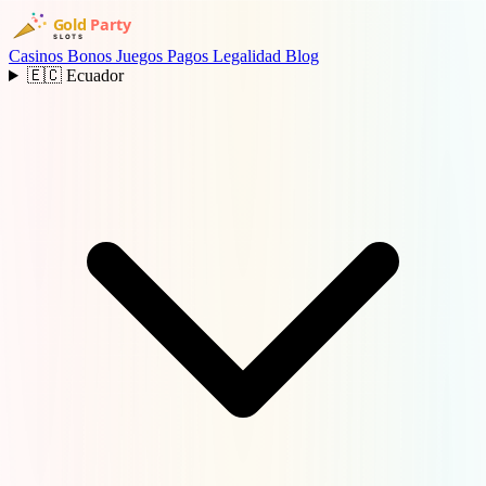
Casinos
Bonos
Juegos
Pagos
Legalidad
Blog
🇪🇨
Ecuador