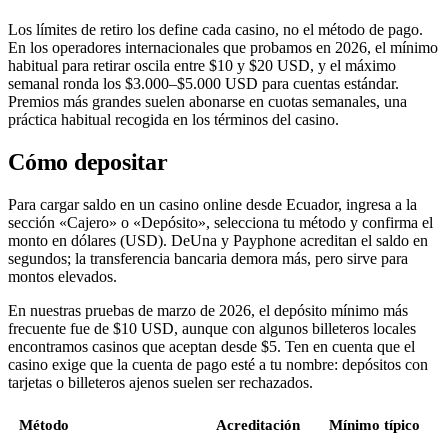
Los límites de retiro los define cada casino, no el método de pago.
En los operadores internacionales que probamos en 2026, el mínimo
habitual para retirar oscila entre $10 y $20 USD, y el máximo
semanal ronda los $3.000–$5.000 USD para cuentas estándar.
Premios más grandes suelen abonarse en cuotas semanales, una
práctica habitual recogida en los términos del casino.
Cómo depositar
Para cargar saldo en un casino online desde Ecuador, ingresa a la
sección «Cajero» o «Depósito», selecciona tu método y confirma el
monto en dólares (USD). DeUna y Payphone acreditan el saldo en
segundos; la transferencia bancaria demora más, pero sirve para
montos elevados.
En nuestras pruebas de marzo de 2026, el depósito mínimo más
frecuente fue de $10 USD, aunque con algunos billeteros locales
encontramos casinos que aceptan desde $5. Ten en cuenta que el
casino exige que la cuenta de pago esté a tu nombre: depósitos con
tarjetas o billeteros ajenos suelen ser rechazados.
Método
Acreditación
Mínimo típico