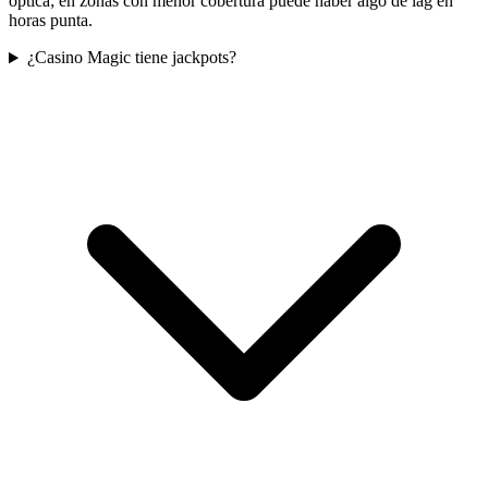
óptica; en zonas con menor cobertura puede haber algo de lag en
horas punta.
¿Casino Magic tiene jackpots?