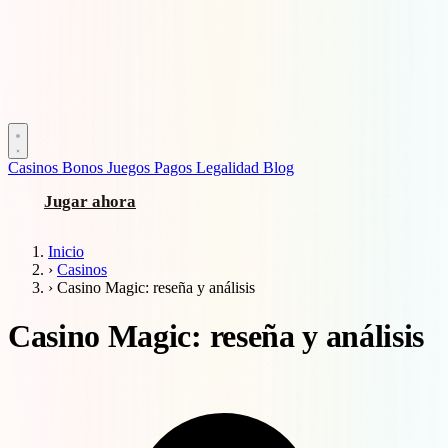
Casinos
Bonos
Juegos
Pagos
Legalidad
Blog
Jugar ahora
Inicio
›
Casinos
›
Casino Magic: reseña y análisis
Casino Magic: reseña y análisis