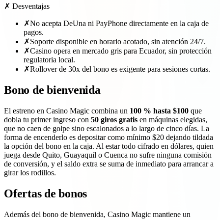
✗
Desventajas
✗
No acepta DeUna ni PayPhone directamente en la caja de
pagos.
✗
Soporte disponible en horario acotado, sin atención 24/7.
✗
Casino opera en mercado gris para Ecuador, sin protección
regulatoria local.
✗
Rollover de 30x del bono es exigente para sesiones cortas.
Bono de bienvenida
El estreno en Casino Magic combina un
100 % hasta $100
que
dobla tu primer ingreso con
50 giros gratis
en máquinas elegidas,
que no caen de golpe sino escalonados a lo largo de cinco días. La
forma de encenderlo es depositar como mínimo $20 dejando tildada
la opción del bono en la caja. Al estar todo cifrado en dólares, quien
juega desde Quito, Guayaquil o Cuenca no sufre ninguna comisión
de conversión, y el saldo extra se suma de inmediato para arrancar a
girar los rodillos.
Ofertas de bonos
Además del bono de bienvenida, Casino Magic mantiene un