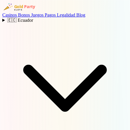
Casinos
Bonos
Juegos
Pagos
Legalidad
Blog
🇪🇨
Ecuador