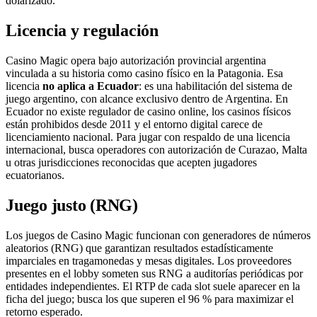
dolarizado.
Licencia y regulación
Casino Magic opera bajo autorización provincial argentina
vinculada a su historia como casino físico en la Patagonia. Esa
licencia
no aplica a Ecuador
: es una habilitación del sistema de
juego argentino, con alcance exclusivo dentro de Argentina. En
Ecuador no existe regulador de casino online, los casinos físicos
están prohibidos desde 2011 y el entorno digital carece de
licenciamiento nacional. Para jugar con respaldo de una licencia
internacional, busca operadores con autorización de Curazao, Malta
u otras jurisdicciones reconocidas que acepten jugadores
ecuatorianos.
Juego justo (RNG)
Los juegos de Casino Magic funcionan con generadores de números
aleatorios (RNG) que garantizan resultados estadísticamente
imparciales en tragamonedas y mesas digitales. Los proveedores
presentes en el lobby someten sus RNG a auditorías periódicas por
entidades independientes. El RTP de cada slot suele aparecer en la
ficha del juego; busca los que superen el 96 % para maximizar el
retorno esperado.