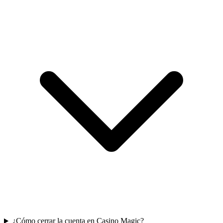
¿Cómo cerrar la cuenta en Casino Magic?