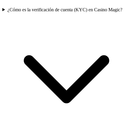
¿Cómo es la verificación de cuenta (KYC) en Casino Magic?