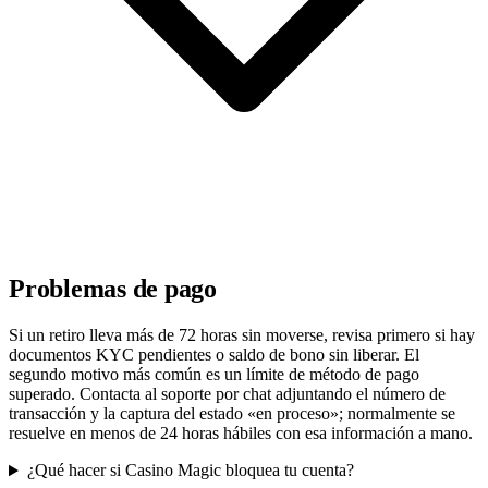
Problemas de pago
Si un retiro lleva más de 72 horas sin moverse, revisa primero si hay
documentos KYC pendientes o saldo de bono sin liberar. El
segundo motivo más común es un límite de método de pago
superado. Contacta al soporte por chat adjuntando el número de
transacción y la captura del estado «en proceso»; normalmente se
resuelve en menos de 24 horas hábiles con esa información a mano.
¿Qué hacer si Casino Magic bloquea tu cuenta?