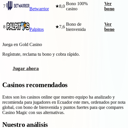
Ver
Bono 100%
7
★
8,0
bono
Betwarrior
casino
Ver
Bono de
8
★
7,6
bono
Palpitos
bienvenida
Juega en Gold Casino
Regístrate, reclama tu bono y cobra rápido.
Jugar ahora
Casinos recomendados
Estos son los casinos online que nuestro equipo ha analizado y
recomienda para jugadores en Ecuador este mes, ordenados por nota
global, con bono de bienvenida y puntos fuertes para que compares
Casino Magic con sus alternativas.
Nuestro análisis