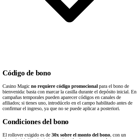
Código de bono
Casino Magic
no requiere código promocional
para el bono de
bienvenida: basta con marcar la casilla durante el depósito inicial. En
campañas temporales pueden aparecer códigos en canales de
afiliados; si tienes uno, introdúcelo en el campo habilitado antes de
confirmar el ingreso, ya que no se puede aplicar a posteriori.
Condiciones del bono
El rollover exigido es de
30x sobre el monto del bono
, con un