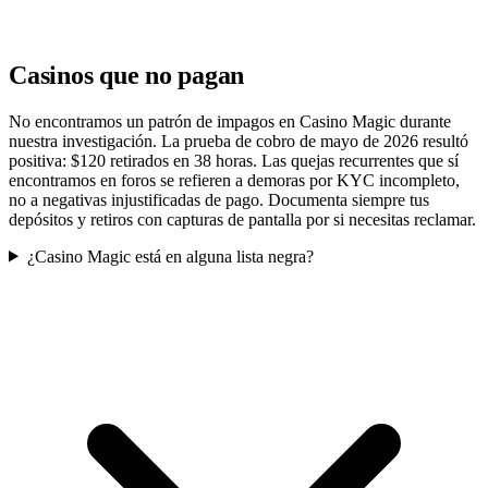
Casinos que no pagan
No encontramos un patrón de impagos en Casino Magic durante
nuestra investigación. La prueba de cobro de mayo de 2026 resultó
positiva: $120 retirados en 38 horas. Las quejas recurrentes que sí
encontramos en foros se refieren a demoras por KYC incompleto,
no a negativas injustificadas de pago. Documenta siempre tus
depósitos y retiros con capturas de pantalla por si necesitas reclamar.
¿Casino Magic está en alguna lista negra?