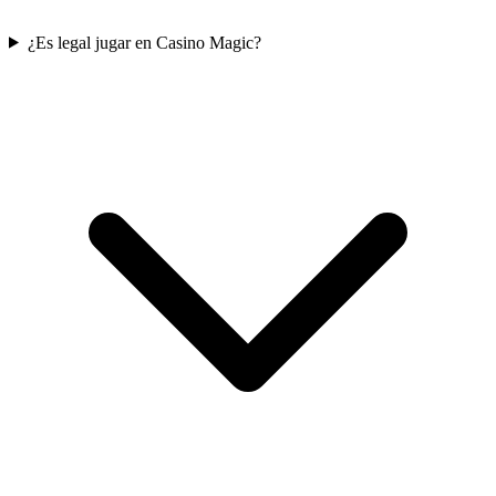
¿Es legal jugar en Casino Magic?