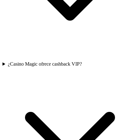
¿Casino Magic ofrece cashback VIP?