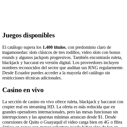
Juegos disponibles
El catálogo supera los
1.400 títulos
, con predominio claro de
tragamonedas: slots clásicos de tres rodillos, video slots con bonus
rounds y algunos jackpots progresivos. También encontrarás ruleta,
blackjack y baccarat en versión digital. Los proveedores incluyen
nombres reconocidos del sector que auditan sus RNG regularmente.
Desde Ecuador puedes acceder a la mayoría del catálogo sin
restricciones técnicas adicionales.
Casino en vivo
La sección de casino en vivo ofrece ruleta, blackjack y baccarat con
crupier real en streaming HD. La oferta es más reducida que en
grandes operadores internacionales, pero las mesas funcionan sin
interrupciones y las apuestas mínimas arrancan desde $1. Desde
conexiones de Quito o Guayaquil el video carga bien en 4G o fibra