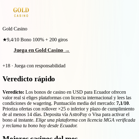
Gold Casino
★
9,4
/10
Bono 100% + 200 giros
Juega en Gold Casino →
+18 · Juega con responsabilidad
Veredicto rápido
Veredicto:
Los bonos de casino en USD para Ecuador ofrecen
valor real si eliges plataformas con licencia internacional y lees las
condiciones de wagering. Puntuación media del mercado:
7,1/10
.
Prioriza ofertas con rollover ×25 o inferior y plazo de cumplimiento
de al menos 14 días. Deposita vía AstroPay o Visa para activar el
bono al instante.
Elige una plataforma con licencia MGA verificada
y reclama tu bono hoy desde Ecuador.
Mejores casinos del mes