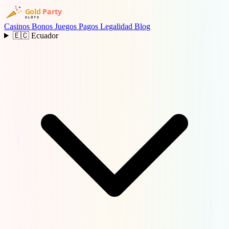
Casinos
Bonos
Juegos
Pagos
Legalidad
Blog
🇪🇨
Ecuador