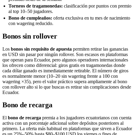
Torneos de tragamonedas:
clasificación por puntos con premio
al top 10–50 jugadores.
Bono de cumpleaños:
oferta exclusiva en tu mes de nacimiento
con wagering reducido.
Bonos sin rollover
Los
bonos sin requisito de apuesta
permiten retirar las ganancias
en USD sin pasar por ningún rollover. Son escasos en plataformas
que operan para Ecuador, pero algunos operadores internacionales
los ofrecen como diferencial: giros gratis en tragamonedas donde
cada dólar ganado es inmediatamente retirable. El número de giros
es normalmente menor (10–20 sin wagering frente a 100 con
wagering ×35), pero el valor práctico supera ampliamente al bono
con rollover alto si lo que buscas es retirar sin complicaciones desde
Ecuador.
Bono de recarga
El
bono de recarga
premia a los jugadores ecuatorianos con cuenta
activa con un porcentaje adicional sobre depósitos posteriores al
primero. La oferta más habitual en plataformas que sirven a Ecuador
es un 25%–50% hasta $80–$100 USD los viernes o fines de