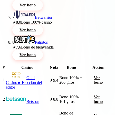
Ver bono
7
Betwarrior
★
8,0
Bono 100% casino
Ver bono
8
Palpitos
★
7,6
Bono de bienvenida
Ver bono
#
Casino
Nota
Bono
Acción
Ver
Gold
Bono 100% +
1
★
9,4
bono
200 giros
Casino
★ Elección del
editor
Ver
Bono 100% +
2
★
8,8
bono
Betsson
101 giros
Bono de