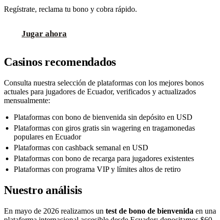
Regístrate, reclama tu bono y cobra rápido.
Jugar ahora
Casinos recomendados
Consulta nuestra selección de plataformas con los mejores bonos
actuales para jugadores de Ecuador, verificados y actualizados
mensualmente:
Plataformas con bono de bienvenida sin depósito en USD
Plataformas con giros gratis sin wagering en tragamonedas
populares en Ecuador
Plataformas con cashback semanal en USD
Plataformas con bono de recarga para jugadores existentes
Plataformas con programa VIP y límites altos de retiro
Nuestro análisis
En mayo de 2026 realizamos un
test de bono de bienvenida
en una
plataforma internacional accesible desde Ecuador: depositamos $60