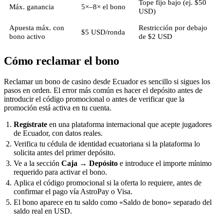
Tope fijo bajo (ej. $50
Máx. ganancia
5×–8× el bono
USD)
Apuesta máx. con
Restricción por debajo
$5 USD/ronda
bono activo
de $2 USD
Cómo reclamar el bono
Reclamar un bono de casino desde Ecuador es sencillo si sigues los
pasos en orden. El error más común es hacer el depósito antes de
introducir el código promocional o antes de verificar que la
promoción está activa en tu cuenta.
Regístrate
en una plataforma internacional que acepte jugadores
de Ecuador, con datos reales.
Verifica tu cédula de identidad ecuatoriana si la plataforma lo
solicita antes del primer depósito.
Ve a la sección
Caja → Depósito
e introduce el importe mínimo
requerido para activar el bono.
Aplica el código promocional si la oferta lo requiere, antes de
confirmar el pago vía AstroPay o Visa.
El bono aparece en tu saldo como «Saldo de bono» separado del
saldo real en USD.