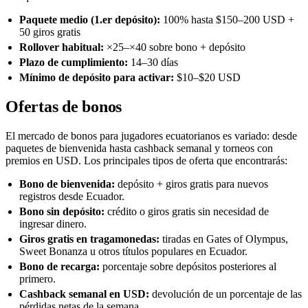
Paquete medio (1.er depósito):
100% hasta $150–200 USD +
50 giros gratis
Rollover habitual:
×25–×40 sobre bono + depósito
Plazo de cumplimiento:
14–30 días
Mínimo de depósito para activar:
$10–$20 USD
Ofertas de bonos
El mercado de bonos para jugadores ecuatorianos es variado: desde
paquetes de bienvenida hasta cashback semanal y torneos con
premios en USD. Los principales tipos de oferta que encontrarás:
Bono de bienvenida:
depósito + giros gratis para nuevos
registros desde Ecuador.
Bono sin depósito:
crédito o giros gratis sin necesidad de
ingresar dinero.
Giros gratis en tragamonedas:
tiradas en Gates of Olympus,
Sweet Bonanza u otros títulos populares en Ecuador.
Bono de recarga:
porcentaje sobre depósitos posteriores al
primero.
Cashback semanal en USD:
devolución de un porcentaje de las
pérdidas netas de la semana.