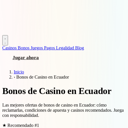
Casinos
Bonos
Juegos
Pagos
Legalidad
Blog
Jugar ahora
Inicio
›
Bonos de Casino en Ecuador
Bonos de Casino en Ecuador
Las mejores ofertas de bonos de casino en Ecuador: cómo
reclamarlas, condiciones de apuesta y casinos recomendados. Juega
con responsabilidad.
★
Recomendado #1