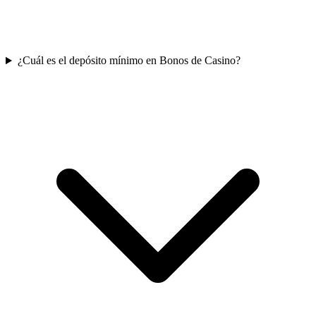
¿Cuál es el depósito mínimo en Bonos de Casino?