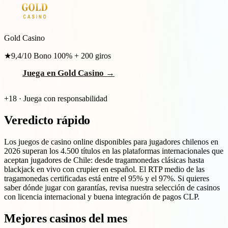
Gold Casino
★
9,4
/10
Bono 100% + 200 giros
Juega en Gold Casino →
+18 · Juega con responsabilidad
Veredicto rápido
Los juegos de casino online disponibles para jugadores chilenos en
2026 superan los 4.500 títulos en las plataformas internacionales que
aceptan jugadores de Chile: desde tragamonedas clásicas hasta
blackjack en vivo con crupier en español. El RTP medio de las
tragamonedas certificadas está entre el 95% y el 97%. Si quieres
saber dónde jugar con garantías, revisa nuestra selección de casinos
con licencia internacional y buena integración de pagos CLP.
Mejores casinos del mes