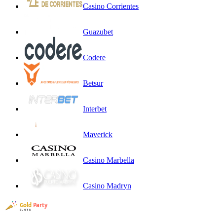
Casino Corrientes
Guazubet
Codere
Betsur
Interbet
Maverick
Casino Marbella
Casino Madryn