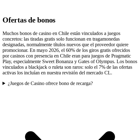
Ofertas de bonos
Muchos bonos de casino en Chile están vinculados a juegos
concretos: las tiradas gratis solo funcionan en tragamonedas
designadas, normalmente títulos nuevos que el proveedor quiere
promocionar. En mayo 2026, el 60% de los giros gratis ofrecidos
por casinos con presencia en Chile eran para juegos de Pragmatic
Play, especialmente Sweet Bonanza y Gates of Olympus. Los bonos
vinculados a blackjack o ruleta son raros: solo el 7% de las ofertas
activas los incluían en nuestra revisión del mercado CL.
¿Juegos de Casino ofrece bono de recarga?