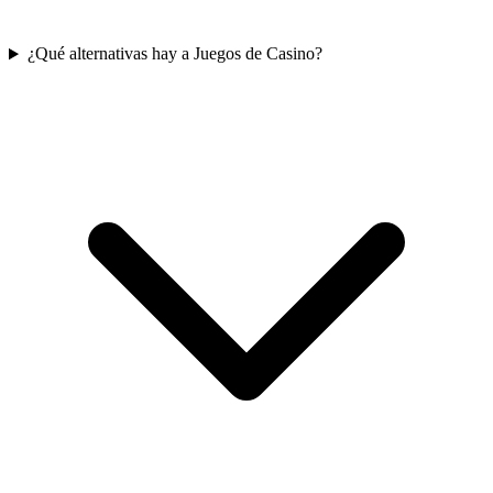
¿Qué alternativas hay a Juegos de Casino?