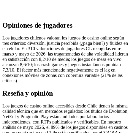
Opiniones de jugadores
Los jugadores chilenos valoran los juegos de casino online según
tres criterios: diversión, justicia percibida (¿paga bien?) y fluidez en
el celular. En 310 valoraciones de jugadores CL recogidas entre
marzo y mayo de 2026, las tragamonedas de alta volatilidad lideran
en satisfacción con 8,2/10 de media; los juegos de mesa en vivo
alcanzan 8,6/10; los crash games y juegos instantáneos puntúan
7,3/10. El factor más mencionado negativamente es el lag en
conexiones móviles de zonas con cobertura variable (21% de las
críticas).
Reseña y opinión
Los juegos de casino online accesibles desde Chile tienen la misma
calidad técnica que en mercados regulados: los títulos de Evolution,
NetEnt y Pragmatic Play están auditados por laboratorios
independientes, con RTPs publicados y verificables. En nuestro
análisis de mayo 2026, el 89% de los juegos disponibles en casinos
con presencia activa en Chile están certificados por eCOGRA o