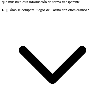
que muestren esta información de forma transparente.
¿Cómo se compara Juegos de Casino con otros casinos?