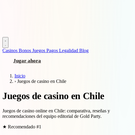
Casinos
Bonos
Juegos
Pagos
Legalidad
Blog
Jugar ahora
Inicio
›
Juegos de casino en Chile
Juegos de casino en Chile
Juegos de casino online en Chile: comparativa, reseñas y
recomendaciones del equipo editorial de Gold Party.
★
Recomendado #1