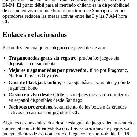
BMM. El punto débil para el mercado chileno es la disponibilidad
de casino en vivo durante horario nocturno de Santiago: algunos
operadores reducen las mesas activas entre las 3 y las 7 AM hora
CL.
Enlaces relacionados
Profundiza en cualquier categoría de juego desde aquí:
Tragamonedas gratis sin registro
, prueba los juegos sin
depositar ni crear cuenta
Mejores tragamonedas por proveedor
, filtro por Pragmatic,
NetEnt, Play'n GO y más
Guía de blackjack online
, estrategia básica, variantes y dónde
jugar con bono
Casino en vivo desde Chile
, las mejores mesas con crupier real
en español disponibles desde Santiago
Jackpots progresivos
, seguimiento de los botes más grandes
activos en casinos con jugadores CL
Algunos casinos enlazados desde esta guía de juegos tienen acuerdo
comercial con Goldpartyslots.com. Las valoraciones de juegos son
independientes de estos acuerdos. Juega con responsabilidad. +18.