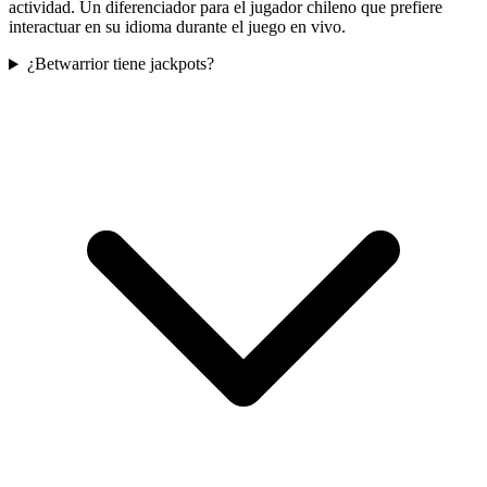
actividad. Un diferenciador para el jugador chileno que prefiere
interactuar en su idioma durante el juego en vivo.
¿Betwarrior tiene jackpots?