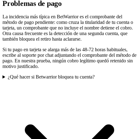
Problemas de pago
La incidencia más típica en BetWarrior es el comprobante del
método de pago pendiente: como cruza la titularidad de tu cuenta o
tarjeta, un comprobante que no incluye el nombre detiene el cobro.
Otra causa frecuente es la detección de una segunda cuenta, que
también bloquea el retiro hasta aclararse.
Si tu pago en tarjeta se alarga más de las 48-72 horas habituales,
escribe al soporte por chat adjuntando el comprobante del método de
pago. En nuestra prueba, ningún cobro legítimo quedó retenido sin
motivo justificado.
¿Qué hacer si Betwarrior bloquea tu cuenta?