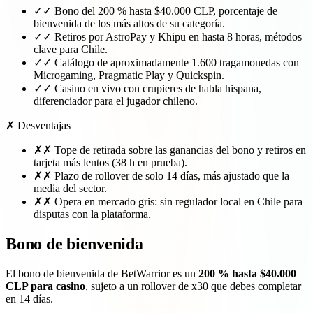
✓
✓ Bono del 200 % hasta $40.000 CLP, porcentaje de
bienvenida de los más altos de su categoría.
✓
✓ Retiros por AstroPay y Khipu en hasta 8 horas, métodos
clave para Chile.
✓
✓ Catálogo de aproximadamente 1.600 tragamonedas con
Microgaming, Pragmatic Play y Quickspin.
✓
✓ Casino en vivo con crupieres de habla hispana,
diferenciador para el jugador chileno.
✗
Desventajas
✗
✗ Tope de retirada sobre las ganancias del bono y retiros en
tarjeta más lentos (38 h en prueba).
✗
✗ Plazo de rollover de solo 14 días, más ajustado que la
media del sector.
✗
✗ Opera en mercado gris: sin regulador local en Chile para
disputas con la plataforma.
Bono de bienvenida
El bono de bienvenida de BetWarrior es un
200 % hasta $40.000
CLP para casino
, sujeto a un rollover de x30 que debes completar
en 14 días.