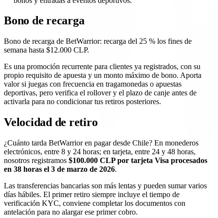
bonos y entradas a eventos deportivos.
Bono de recarga
Bono de recarga de BetWarrior: recarga del 25 % los fines de
semana hasta $12.000 CLP.
Es una promoción recurrente para clientes ya registrados, con su
propio requisito de apuesta y un monto máximo de bono. Aporta
valor si juegas con frecuencia en tragamonedas o apuestas
deportivas, pero verifica el rollover y el plazo de canje antes de
activarla para no condicionar tus retiros posteriores.
Velocidad de retiro
¿Cuánto tarda BetWarrior en pagar desde Chile? En monederos
electrónicos, entre 8 y 24 horas; en tarjeta, entre 24 y 48 horas,
nosotros registramos
$100.000 CLP por tarjeta Visa procesados
en 38 horas el 3 de marzo de 2026
.
Las transferencias bancarias son más lentas y pueden sumar varios
días hábiles. El primer retiro siempre incluye el tiempo de
verificación KYC, conviene completar los documentos con
antelación para no alargar ese primer cobro.