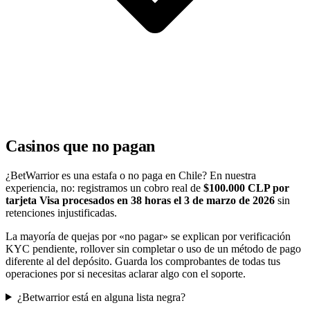
Casinos que no pagan
¿BetWarrior es una estafa o no paga en Chile? En nuestra
experiencia, no: registramos un cobro real de
$100.000 CLP por
tarjeta Visa procesados en 38 horas el 3 de marzo de 2026
sin
retenciones injustificadas.
La mayoría de quejas por «no pagar» se explican por verificación
KYC pendiente, rollover sin completar o uso de un método de pago
diferente al del depósito. Guarda los comprobantes de todas tus
operaciones por si necesitas aclarar algo con el soporte.
¿Betwarrior está en alguna lista negra?