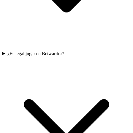
¿Es legal jugar en Betwarrior?