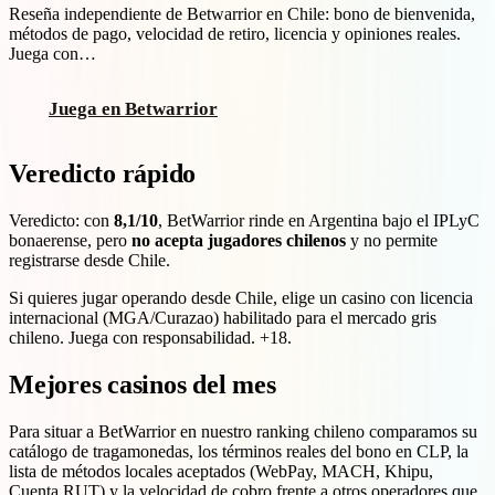
Reseña independiente de Betwarrior en Chile: bono de bienvenida,
métodos de pago, velocidad de retiro, licencia y opiniones reales.
Juega con…
Juega en Betwarrior
Veredicto rápido
Veredicto: con
8,1/10
, BetWarrior rinde en Argentina bajo el IPLyC
bonaerense, pero
no acepta jugadores chilenos
y no permite
registrarse desde Chile.
Si quieres jugar operando desde Chile, elige un casino con licencia
internacional (MGA/Curazao) habilitado para el mercado gris
chileno. Juega con responsabilidad. +18.
Mejores casinos del mes
Para situar a BetWarrior en nuestro ranking chileno comparamos su
catálogo de tragamonedas, los términos reales del bono en CLP, la
lista de métodos locales aceptados (WebPay, MACH, Khipu,
Cuenta RUT) y la velocidad de cobro frente a otros operadores que