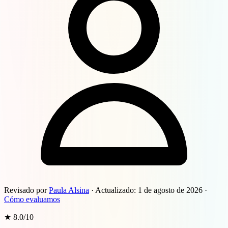
Revisado por
Paula Alsina
·
Actualizado:
1 de agosto de 2026
·
Cómo evaluamos
★
8.0
/10