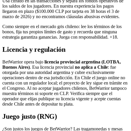
Usa cifrado en las transacciones y separa los fondos operativos de
los saldos de los jugadores. En nuestra experiencia los pagos
llegaron en plazo ($100.000 CLP por tarjeta en 38 horas el 3 de
marzo de 2026) y no encontramos cláusulas abusivas evidentes.
Como siempre en el mercado gris chileno: lee los términos de los
bonos, fija tus propios límites de gasto y recuerda que ninguna
estrategia garantiza ganancias. Juega con responsabilidad. +18.
Licencia y regulación
BetWarrior opera bajo
licencia provincial argentina (LOTBA,
Buenos Aires)
. Esa licencia provincial
no aplica a Chile
: fue
otorgada por una autoridad argentina y cubre exclusivamente
operaciones dentro de esa jurisdicción. En Chile el juego online no
cuenta con un regulador local; el proyecto de ley sigue en trámite en
el Congreso. Al no aceptar jugadores chilenos, BetWarrior tampoco
muestra términos ni soporte en CLP. Verifica siempre que el
operador que elijas publique su licencia vigente y acepte cuentas
desde Chile antes de depositar tu plata.
Juego justo (RNG)
¿Son justos los juegos de BetWarrior? Las tragamonedas y mesas