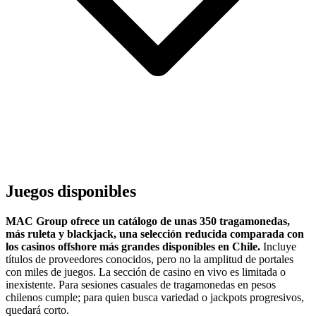
Juegos disponibles
MAC Group ofrece un catálogo de unas 350 tragamonedas,
más ruleta y blackjack, una selección reducida comparada con
los casinos offshore más grandes disponibles en Chile.
Incluye
títulos de proveedores conocidos, pero no la amplitud de portales
con miles de juegos. La sección de casino en vivo es limitada o
inexistente. Para sesiones casuales de tragamonedas en pesos
chilenos cumple; para quien busca variedad o jackpots progresivos,
quedará corto.