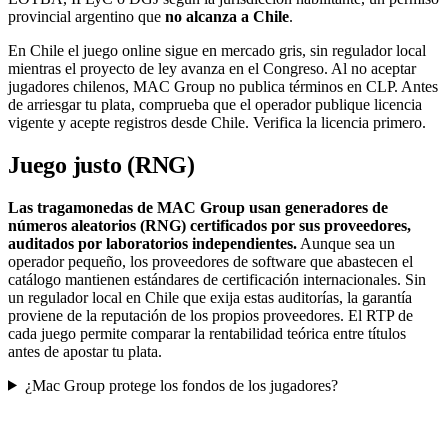
provincial argentino que
no alcanza a Chile
.
En Chile el juego online sigue en mercado gris, sin regulador local
mientras el proyecto de ley avanza en el Congreso. Al no aceptar
jugadores chilenos, MAC Group no publica términos en CLP. Antes
de arriesgar tu plata, comprueba que el operador publique licencia
vigente y acepte registros desde Chile. Verifica la licencia primero.
Juego justo (RNG)
Las tragamonedas de MAC Group usan generadores de
números aleatorios (RNG) certificados por sus proveedores,
auditados por laboratorios independientes.
Aunque sea un
operador pequeño, los proveedores de software que abastecen el
catálogo mantienen estándares de certificación internacionales. Sin
un regulador local en Chile que exija estas auditorías, la garantía
proviene de la reputación de los propios proveedores. El RTP de
cada juego permite comparar la rentabilidad teórica entre títulos
antes de apostar tu plata.
¿Mac Group protege los fondos de los jugadores?