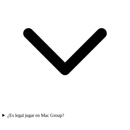
¿Es legal jugar en Mac Group?