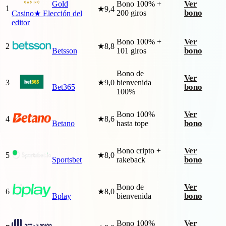
Ver
Gold
Bono 100% +
1
★
9,4
bono
200 giros
Casino
★ Elección del
editor
Ver
Bono 100% +
2
★
8,8
bono
Betsson
101 giros
Bono de
Ver
3
★
9,0
bienvenida
bono
Bet365
100%
Ver
Bono 100%
4
★
8,6
bono
Betano
hasta tope
Ver
Bono cripto +
5
★
8,0
bono
Sportsbet
rakeback
Ver
Bono de
6
★
8,0
bono
Bplay
bienvenida
Ver
Bono 100%