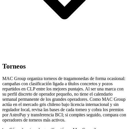
Torneos
MAC Group organiza torneos de tragamonedas de forma ocasional:
campañas con clasificación ligada a títulos concretos y pozos
repartidos en CLP entre los mejores puntajes. Al ser una marca con
su perfil discreto de operador pequeño, no tiene el calendario
semanal permanente de los grandes operadores. Como MAC Group
actúa en el mercado gris chileno bajo licencia internacional y sin
regulador local, revisa las bases de cada torneo y cobra los premios
por AstroPay y transferencia BCI; si compites seguido, compara con
operadores de torneos más activos.