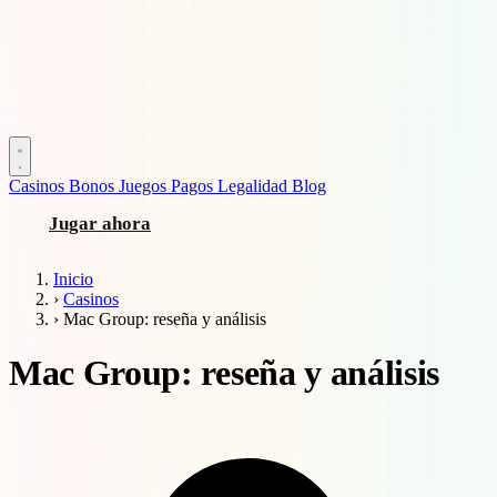
Casinos
Bonos
Juegos
Pagos
Legalidad
Blog
Jugar ahora
Inicio
›
Casinos
›
Mac Group: reseña y análisis
Mac Group: reseña y análisis