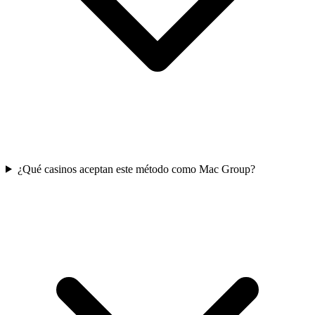
¿Qué casinos aceptan este método como Mac Group?