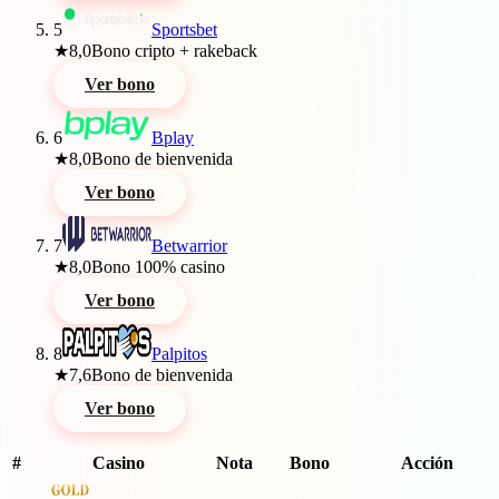
5
Sportsbet
★
8,0
Bono cripto + rakeback
Ver bono
6
Bplay
★
8,0
Bono de bienvenida
Ver bono
7
Betwarrior
★
8,0
Bono 100% casino
Ver bono
8
Palpitos
★
7,6
Bono de bienvenida
Ver bono
#
Casino
Nota
Bono
Acción