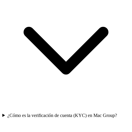
¿Cómo es la verificación de cuenta (KYC) en Mac Group?