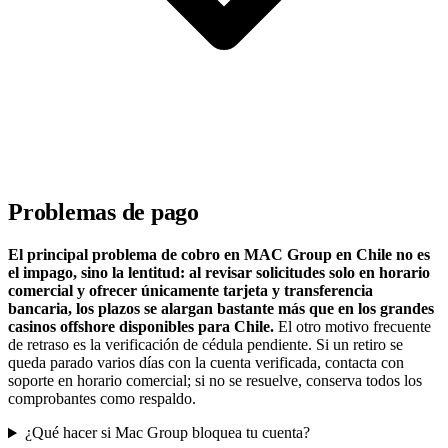
Problemas de pago
El principal problema de cobro en MAC Group en Chile no es
el impago, sino la lentitud: al revisar solicitudes solo en horario
comercial y ofrecer únicamente tarjeta y transferencia
bancaria, los plazos se alargan bastante más que en los grandes
casinos offshore disponibles para Chile.
El otro motivo frecuente
de retraso es la verificación de cédula pendiente. Si un retiro se
queda parado varios días con la cuenta verificada, contacta con
soporte en horario comercial; si no se resuelve, conserva todos los
comprobantes como respaldo.
¿Qué hacer si Mac Group bloquea tu cuenta?