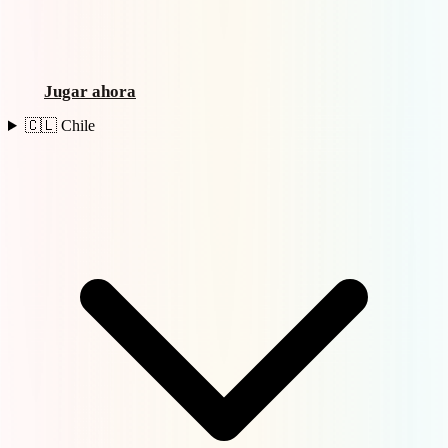
Jugar ahora
🇨🇱
Chile