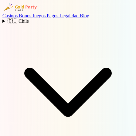
Casinos
Bonos
Juegos
Pagos
Legalidad
Blog
🇨🇱
Chile