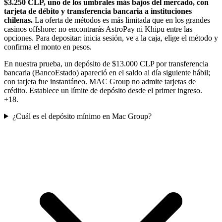
$3.250 CLP, uno de los umbrales más bajos del mercado, con
tarjeta de débito y transferencia bancaria a instituciones
chilenas.
La oferta de métodos es más limitada que en los grandes
casinos offshore: no encontrarás AstroPay ni Khipu entre las
opciones. Para depositar: inicia sesión, ve a la caja, elige el método y
confirma el monto en pesos.
En nuestra prueba, un depósito de $13.000 CLP por transferencia
bancaria (BancoEstado) apareció en el saldo al día siguiente hábil;
con tarjeta fue instantáneo. MAC Group no admite tarjetas de
crédito. Establece un límite de depósito desde el primer ingreso.
+18.
¿Cuál es el depósito mínimo en Mac Group?