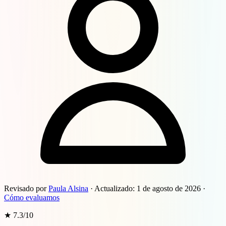
Revisado por
Paula Alsina
·
Actualizado:
1 de agosto de 2026
·
Cómo evaluamos
★
7.3
/10