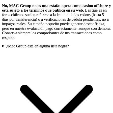
No, MAC Group no es una estafa: opera como casino offshore y
está sujeto a los términos que publica en su web.
Las quejas en
foros chilenos suelen referirse a la lentitud de los cobros (hasta 5
días por transferencia) o a verificaciones de cédula pendientes, no a
impagos reales. Su tamaño pequeño puede generar desconfianza,
pero en nuestra evaluación pagó correctamente, aunque con demora.
Conserva siempre los comprobantes de tus transacciones como
respaldo.
¿Mac Group está en alguna lista negra?