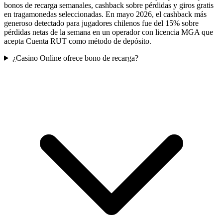
bonos de recarga semanales, cashback sobre pérdidas y giros gratis
en tragamonedas seleccionadas. En mayo 2026, el cashback más
generoso detectado para jugadores chilenos fue del 15% sobre
pérdidas netas de la semana en un operador con licencia MGA que
acepta Cuenta RUT como método de depósito.
¿Casino Online ofrece bono de recarga?