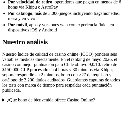
Por velocidad de retiro
, operadores que pagan en menos de 6
horas vía Khipu o AstroPay
Por catálogo
, más de 3.000 juegos incluyendo tragamonedas,
mesa y en vivo
Por móvil
, apps y versiones web con experiencia fluida en
dispositivos iOS y Android
Nuestro análisis
Nuestro índice de calidad de casino online (ICCO) pondera seis
variables medidas directamente. En el ranking de mayo 2026, el
casino con mejor puntuación para Chile obtuvo 9,0/10: retiro de
$150.000 CLP procesado en 4 horas y 30 minutos vía Khipu,
soporte respondió en 2 minutos, bono con ×27 de requisito y
catálogo de 3.200 títulos auditados. Guardamos capturas de todos
los tests con marca de tiempo para respaldar cada puntuación
publicada.
¿Qué bono de bienvenida ofrece Casino Online?