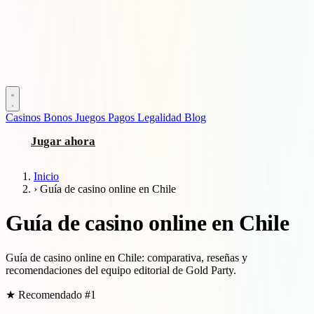
Casinos
Bonos
Juegos
Pagos
Legalidad
Blog
Jugar ahora
Inicio
›
Guía de casino online en Chile
Guía de casino online en Chile
Guía de casino online en Chile: comparativa, reseñas y
recomendaciones del equipo editorial de Gold Party.
★
Recomendado #1