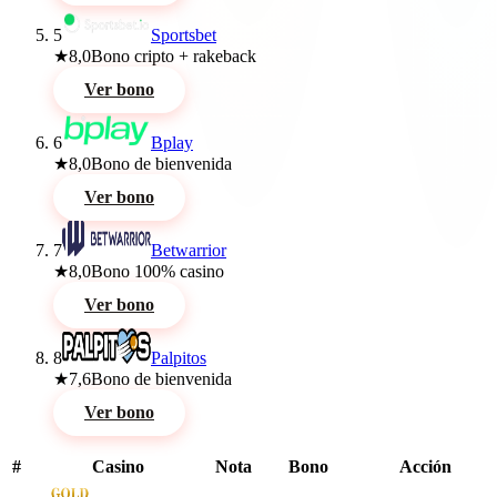
5
Sportsbet
★
8,0
Bono cripto + rakeback
Ver bono
6
Bplay
★
8,0
Bono de bienvenida
Ver bono
7
Betwarrior
★
8,0
Bono 100% casino
Ver bono
8
Palpitos
★
7,6
Bono de bienvenida
Ver bono
#
Casino
Nota
Bono
Acción