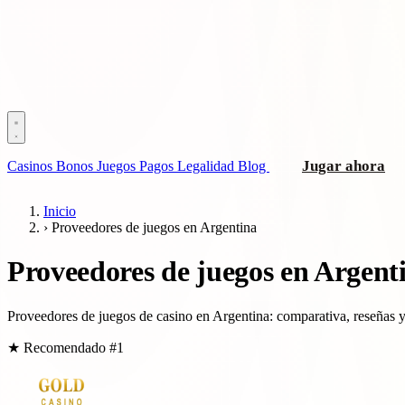
Jugar ahora
Casinos
Bonos
Juegos
Pagos
Legalidad
Blog
Inicio
›
Proveedores de juegos en Argentina
Proveedores de juegos en Argent
Proveedores de juegos de casino en Argentina: comparativa, reseñas y
★
Recomendado #1