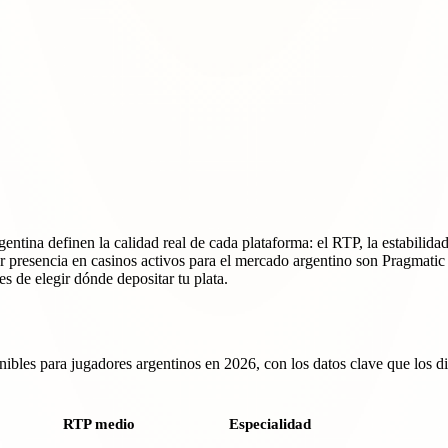
ntina definen la calidad real de cada plataforma: el RTP, la estabilid
r presencia en casinos activos para el mercado argentino son Pragmati
 de elegir dónde depositar tu plata.
nibles para jugadores argentinos en 2026, con los datos clave que los d
RTP medio
Especialidad