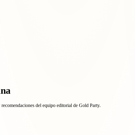
ina
 recomendaciones del equipo editorial de Gold Party.