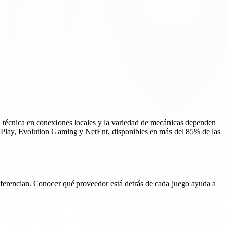
ad técnica en conexiones locales y la variedad de mecánicas dependen
c Play, Evolution Gaming y NetEnt, disponibles en más del 85% de las
iferencian. Conocer qué proveedor está detrás de cada juego ayuda a