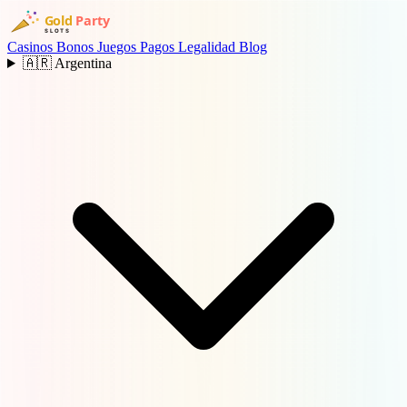
Casinos
Bonos
Juegos
Pagos
Legalidad
Blog
🇦🇷
Argentina