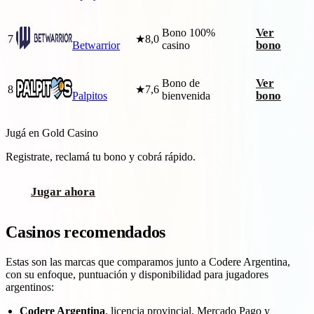
Ver
Bono 100%
7
★
8,0
bono
Betwarrior
casino
Ver
Bono de
8
★
7,6
bono
Palpitos
bienvenida
Jugá en Gold Casino
Registrate, reclamá tu bono y cobrá rápido.
Jugar ahora
Casinos recomendados
Estas son las marcas que comparamos junto a Codere Argentina,
con su enfoque, puntuación y disponibilidad para jugadores
argentinos:
Codere Argentina
, licencia provincial, Mercado Pago y