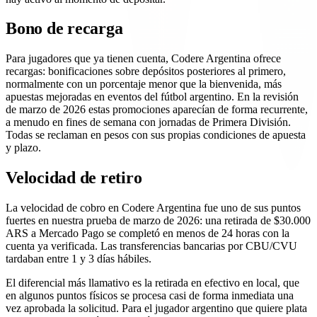
Bono de recarga
Para jugadores que ya tienen cuenta, Codere Argentina ofrece
recargas: bonificaciones sobre depósitos posteriores al primero,
normalmente con un porcentaje menor que la bienvenida, más
apuestas mejoradas en eventos del fútbol argentino. En la revisión
de marzo de 2026 estas promociones aparecían de forma recurrente,
a menudo en fines de semana con jornadas de Primera División.
Todas se reclaman en pesos con sus propias condiciones de apuesta
y plazo.
Velocidad de retiro
La velocidad de cobro en Codere Argentina fue uno de sus puntos
fuertes en nuestra prueba de marzo de 2026: una retirada de $30.000
ARS a Mercado Pago se completó en menos de 24 horas con la
cuenta ya verificada. Las transferencias bancarias por CBU/CVU
tardaban entre 1 y 3 días hábiles.
El diferencial más llamativo es la retirada en efectivo en local, que
en algunos puntos físicos se procesa casi de forma inmediata una
vez aprobada la solicitud. Para el jugador argentino que quiere plata