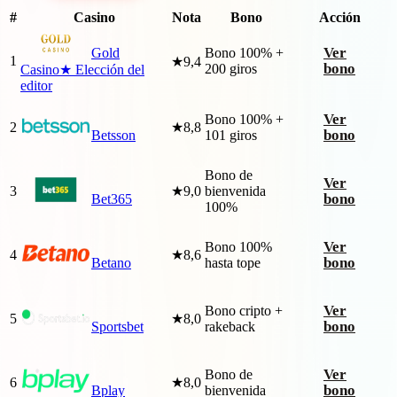
#
Casino
Nota
Bono
Acción
Ver
Gold
Bono 100% +
1
★
9,4
bono
200 giros
Casino
★ Elección del
editor
Ver
Bono 100% +
2
★
8,8
bono
Betsson
101 giros
Bono de
Ver
3
★
9,0
bienvenida
bono
Bet365
100%
Ver
Bono 100%
4
★
8,6
bono
Betano
hasta tope
Ver
Bono cripto +
5
★
8,0
bono
Sportsbet
rakeback
Ver
Bono de
6
★
8,0
bono
Bplay
bienvenida