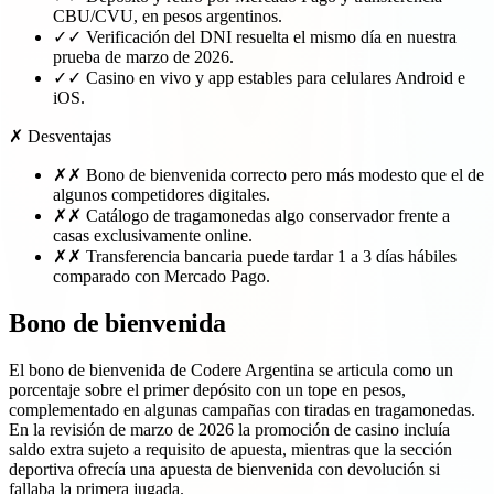
CBU/CVU, en pesos argentinos.
✓
✓ Verificación del DNI resuelta el mismo día en nuestra
prueba de marzo de 2026.
✓
✓ Casino en vivo y app estables para celulares Android e
iOS.
✗
Desventajas
✗
✗ Bono de bienvenida correcto pero más modesto que el de
algunos competidores digitales.
✗
✗ Catálogo de tragamonedas algo conservador frente a
casas exclusivamente online.
✗
✗ Transferencia bancaria puede tardar 1 a 3 días hábiles
comparado con Mercado Pago.
Bono de bienvenida
El bono de bienvenida de Codere Argentina se articula como un
porcentaje sobre el primer depósito con un tope en pesos,
complementado en algunas campañas con tiradas en tragamonedas.
En la revisión de marzo de 2026 la promoción de casino incluía
saldo extra sujeto a requisito de apuesta, mientras que la sección
deportiva ofrecía una apuesta de bienvenida con devolución si
fallaba la primera jugada.