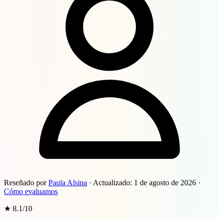
Reseñado por
Paula Alsina
·
Actualizado:
1 de agosto de 2026
·
Cómo evaluamos
★
8.1
/10