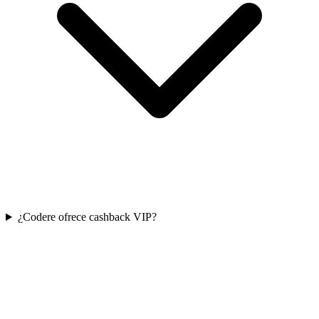
¿Codere ofrece cashback VIP?