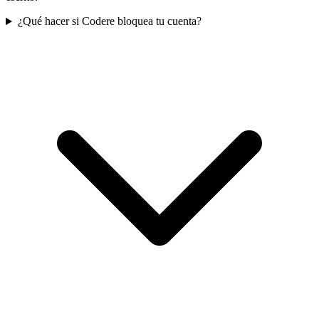
¿Qué hacer si Codere bloquea tu cuenta?