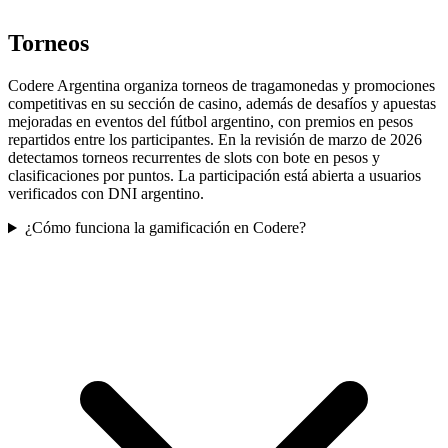
Torneos
Codere Argentina organiza torneos de tragamonedas y promociones
competitivas en su sección de casino, además de desafíos y apuestas
mejoradas en eventos del fútbol argentino, con premios en pesos
repartidos entre los participantes. En la revisión de marzo de 2026
detectamos torneos recurrentes de slots con bote en pesos y
clasificaciones por puntos. La participación está abierta a usuarios
verificados con DNI argentino.
¿Cómo funciona la gamificación en Codere?