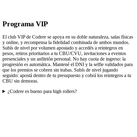
Programa VIP
El club VIP de Codere se apoya en su doble naturaleza, salas físicas
y online, y recompensa la fidelidad combinada de ambos mundos.
Subís de nivel por volumen apostado y accedés a reintegros en
pesos, retiros prioritarios a tu CBU/CVU, invitaciones a eventos
presenciales y un anfitrión personal. No hay cuota de ingreso: la
progresión es automática. Mantené el DNI y la selfie validados para
que los premios se cobren sin trabas. Subís de nivel jugando
seguido: apostá dentro de tu presupuesto y cobrá los reintegros a tu
CBU sin demoras.
¿Codere es bueno para high rollers?