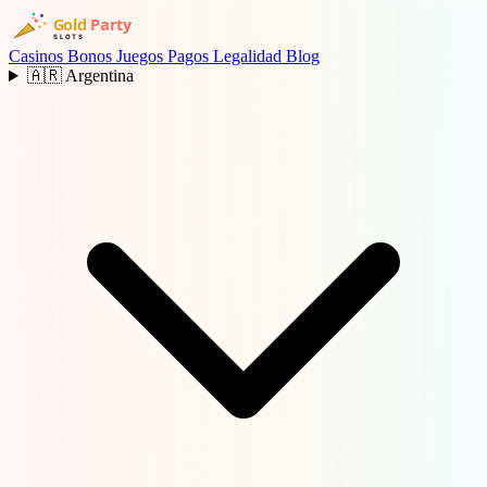
Casinos
Bonos
Juegos
Pagos
Legalidad
Blog
🇦🇷
Argentina