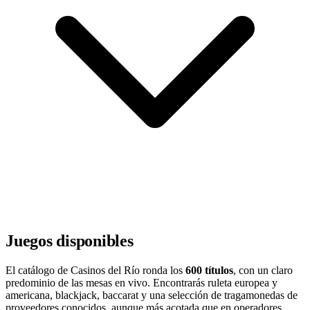
Juegos disponibles
El catálogo de Casinos del Río ronda los
600 títulos
, con un claro
predominio de las mesas en vivo. Encontrarás ruleta europea y
americana, blackjack, baccarat y una selección de tragamonedas de
proveedores conocidos, aunque más acotada que en operadores