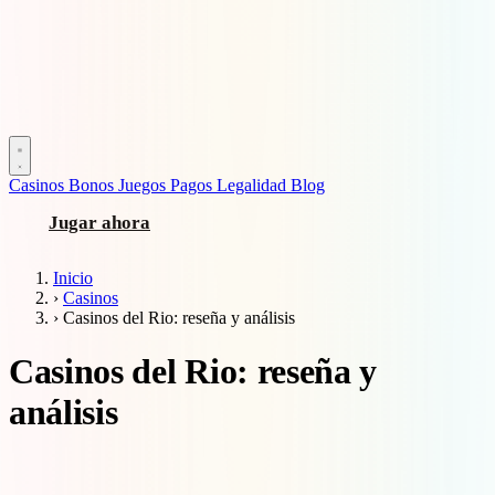
Casinos
Bonos
Juegos
Pagos
Legalidad
Blog
Jugar ahora
Inicio
›
Casinos
›
Casinos del Rio: reseña y análisis
Casinos del Rio: reseña y
análisis