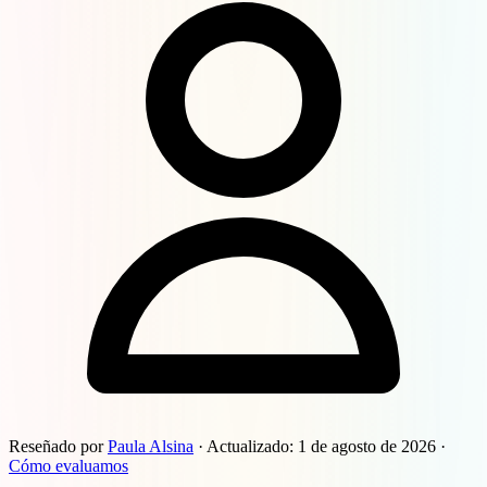
Reseñado por
Paula Alsina
·
Actualizado:
1 de agosto de 2026
·
Cómo evaluamos