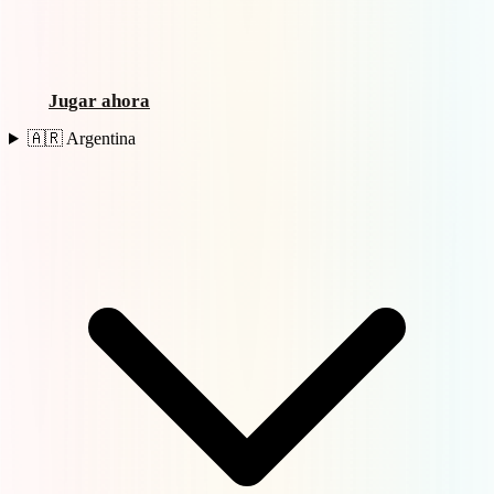
Jugar ahora
🇦🇷
Argentina