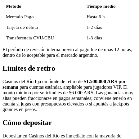
Método
Tiempo medio
Mercado Pago
Hasta 6 h
Tarjeta de débito
1-2 días
Transferencia CVU/CBU
1-3 días
El período de revisión interna previo al pago fue de unas 12 horas,
dentro de lo aceptable para el mercado argentino.
Límites de retiro
Casinos del Río fija un límite de retiro de
$1.500.000 ARS por
semana
para cuentas estándar, ampliable para jugadores VIP. El
monto mínimo por solicitud es de $6.000 ARS. Las ganancias muy
altas pueden fraccionarse en pagos semanales; conviene tenerlo en
cuenta si jugás con presupuestos elevados o si apuntás a jackpots
grandes en pesos.
Cómo depositar
Depositar en Casinos del Río es inmediato con la mayoría de