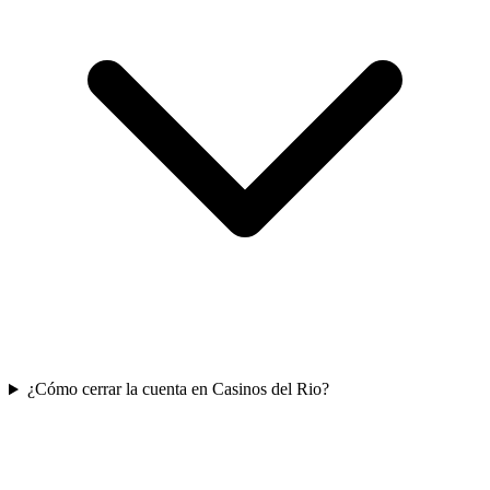
¿Cómo cerrar la cuenta en Casinos del Rio?