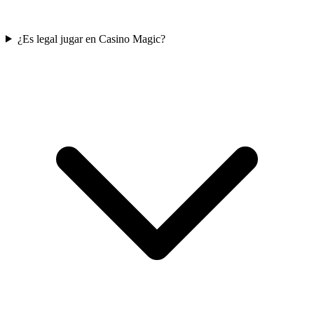
¿Es legal jugar en Casino Magic?