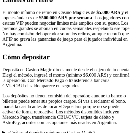
El monto mínimo de retiro en Casino Magic es de
$5.000 ARS
y el
tope estándar es de
$500.000 ARS por semana
. Los jugadores con
estatus VIP pueden negociar límites más amplios con su gestor. Los
premios grandes se abonan en cuotas semanales respetando ese tope.
No hay comisión del operador sobre los retiros, aunque recordá que
AFIP no grava las ganancias de juego para el jugador individual en
Argentina.
Cómo depositar
Depositá en Casino Magic directamente desde el cajero de tu cuenta.
Elegí el método, ingresá el monto (mínimo $6.000 ARS) y confirmá
la operación. Con Mercado Pago o transferencia bancaria
CVU/CBU el saldo aparece en segundos.
Los depósitos no tienen comisión del operador, aunque tu banco o
billetera puede tener sus propios cargos. Si vas a reclamar el bono,
marcá la casilla antes de tocar «Depositar» porque no se puede
activar de forma retroactiva. Los métodos disponibles incluyen
Mercado Pago, transferencia CBU/CVU, tarjeta de débito y
AstroPay, acordes con las opciones más usadas en Argentina.
¿Cuál es el depósito mínimo en Casino Magic?