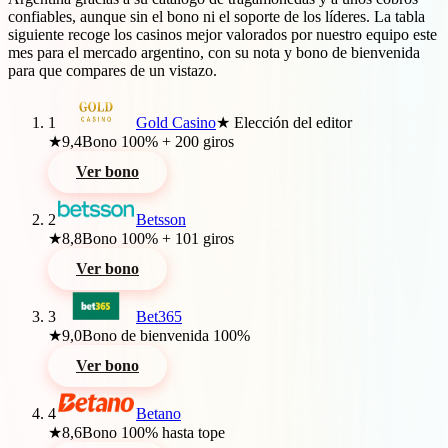
confiables, aunque sin el bono ni el soporte de los líderes. La tabla
siguiente recoge los casinos mejor valorados por nuestro equipo este
mes para el mercado argentino, con su nota y bono de bienvenida
para que compares de un vistazo.
1
Gold Casino
★ Elección del editor
★
9,4
Bono 100% + 200 giros
Ver bono
2
Betsson
★
8,8
Bono 100% + 101 giros
Ver bono
3
Bet365
★
9,0
Bono de bienvenida 100%
Ver bono
4
Betano
★
8,6
Bono 100% hasta tope