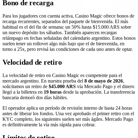
Bono de recarga
Para los jugadores con cuenta activa, Casino Magic ofrece bonos de
recarga recurrentes, separados del paquete de bienvenida. El más
habitual es el del fin de semana: un 50% hasta $15.000 ARS sobre
un nuevo depósito los sábados. También aparecen recargas
relámpago en fechas señaladas del calendario argentino. Estos bonos
suelen tener un rollover algo más bajo que el de bienvenida, en
torno a 25x, pero revisá las condiciones de cada uno antes de optar.
Velocidad de retiro
La velocidad de retiro en Casino Magic es competente para el
mercado argentino. En nuestra prueba del
8 de mayo de 2026
,
solicitamos un retiro de
$45.000 ARS
vía Mercado Pago y el dinero
llegó a la billetera en
19 horas
desde la aprobación. La transferencia
bancaria demoró dos días hábiles.
El operador aplica un período de revisión interno de hasta 24 horas
antes de liberar los fondos. Una vez aprobado el primer retiro con el
KYC completo, los siguientes suelen ser más ágiles. Mercado Pago
es definitivamente la vía más rápida para cobrar.
Límites de retiro