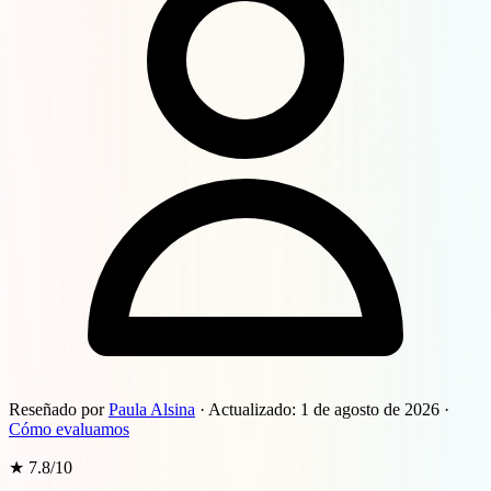
Reseñado por
Paula Alsina
·
Actualizado:
1 de agosto de 2026
·
Cómo evaluamos
★
7.8
/10