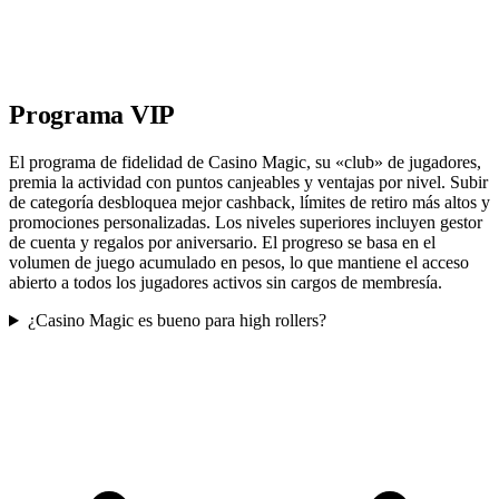
Programa VIP
El programa de fidelidad de Casino Magic, su «club» de jugadores,
premia la actividad con puntos canjeables y ventajas por nivel. Subir
de categoría desbloquea mejor cashback, límites de retiro más altos y
promociones personalizadas. Los niveles superiores incluyen gestor
de cuenta y regalos por aniversario. El progreso se basa en el
volumen de juego acumulado en pesos, lo que mantiene el acceso
abierto a todos los jugadores activos sin cargos de membresía.
¿Casino Magic es bueno para high rollers?