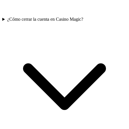
¿Cómo cerrar la cuenta en Casino Magic?