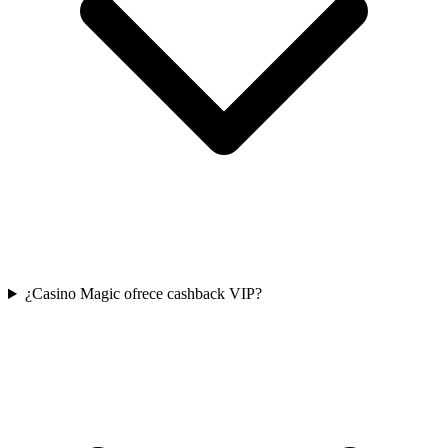
¿Casino Magic ofrece cashback VIP?