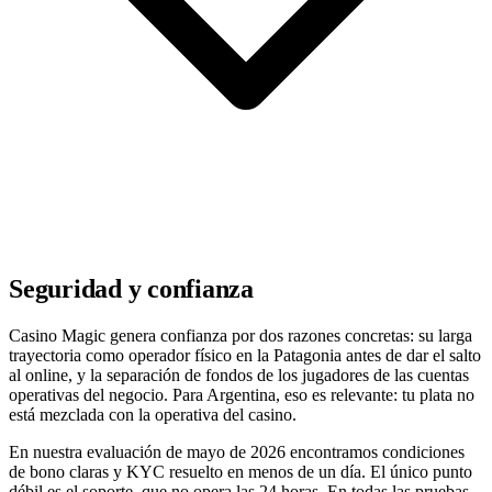
Seguridad y confianza
Casino Magic genera confianza por dos razones concretas: su larga
trayectoria como operador físico en la Patagonia antes de dar el salto
al online, y la separación de fondos de los jugadores de las cuentas
operativas del negocio. Para Argentina, eso es relevante: tu plata no
está mezclada con la operativa del casino.
En nuestra evaluación de mayo de 2026 encontramos condiciones
de bono claras y KYC resuelto en menos de un día. El único punto
débil es el soporte, que no opera las 24 horas. En todas las pruebas