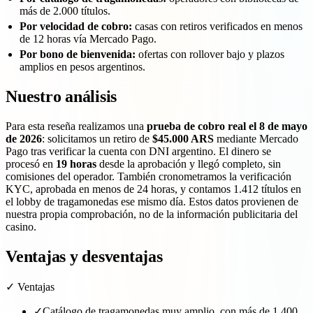
más de 2.000 títulos.
Por velocidad de cobro:
casas con retiros verificados en menos
de 12 horas vía Mercado Pago.
Por bono de bienvenida:
ofertas con rollover bajo y plazos
amplios en pesos argentinos.
Nuestro análisis
Para esta reseña realizamos una
prueba de cobro real el 8 de mayo
de 2026
: solicitamos un retiro de
$45.000 ARS
mediante Mercado
Pago tras verificar la cuenta con DNI argentino. El dinero se
procesó en
19 horas
desde la aprobación y llegó completo, sin
comisiones del operador. También cronometramos la verificación
KYC, aprobada en menos de 24 horas, y contamos 1.412 títulos en
el lobby de tragamonedas ese mismo día. Estos datos provienen de
nuestra propia comprobación, no de la información publicitaria del
casino.
Ventajas y desventajas
✓
Ventajas
✓
Catálogo de tragamonedas muy amplio, con más de 1.400