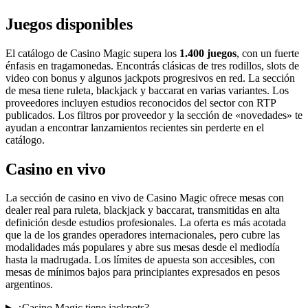
Juegos disponibles
El catálogo de Casino Magic supera los
1.400 juegos
, con un fuerte
énfasis en tragamonedas. Encontrás clásicas de tres rodillos, slots de
video con bonus y algunos jackpots progresivos en red. La sección
de mesa tiene ruleta, blackjack y baccarat en varias variantes. Los
proveedores incluyen estudios reconocidos del sector con RTP
publicados. Los filtros por proveedor y la sección de «novedades» te
ayudan a encontrar lanzamientos recientes sin perderte en el
catálogo.
Casino en vivo
La sección de casino en vivo de Casino Magic ofrece mesas con
dealer real para ruleta, blackjack y baccarat, transmitidas en alta
definición desde estudios profesionales. La oferta es más acotada
que la de los grandes operadores internacionales, pero cubre las
modalidades más populares y abre sus mesas desde el mediodía
hasta la madrugada. Los límites de apuesta son accesibles, con
mesas de mínimos bajos para principiantes expresados en pesos
argentinos.
¿Casino Magic tiene jackpots?