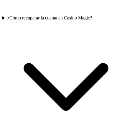
¿Cómo recuperar la cuenta en Casino Magic?