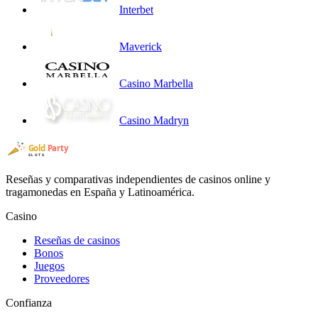
Interbet
Maverick
Casino Marbella
Casino Madryn
Reseñas y comparativas independientes de casinos online y
tragamonedas en España y Latinoamérica.
Casino
Reseñas de casinos
Bonos
Juegos
Proveedores
Confianza