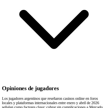
Opiniones de jugadores
Los jugadores argentinos que reseñaron casinos online en foros
locales y plataformas internacionales entre enero y abril de 2026
señalan como factores clave: cobrar sin complicaciones a Mercado