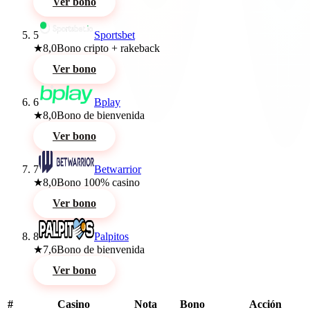
Ver bono
5
Sportsbet
★
8,0
Bono cripto + rakeback
Ver bono
6
Bplay
★
8,0
Bono de bienvenida
Ver bono
7
Betwarrior
★
8,0
Bono 100% casino
Ver bono
8
Palpitos
★
7,6
Bono de bienvenida
Ver bono
#
Casino
Nota
Bono
Acción