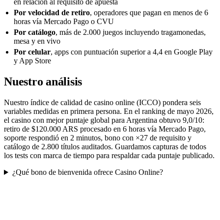
en relación al requisito de apuesta
Por velocidad de retiro
, operadores que pagan en menos de 6
horas vía Mercado Pago o CVU
Por catálogo
, más de 2.000 juegos incluyendo tragamonedas,
mesa y en vivo
Por celular
, apps con puntuación superior a 4,4 en Google Play
y App Store
Nuestro análisis
Nuestro índice de calidad de casino online (ICCO) pondera seis
variables medidas en primera persona. En el ranking de mayo 2026,
el casino con mejor puntaje global para Argentina obtuvo 9,0/10:
retiro de $120.000 ARS procesado en 6 horas vía Mercado Pago,
soporte respondió en 2 minutos, bono con ×27 de requisito y
catálogo de 2.800 títulos auditados. Guardamos capturas de todos
los tests con marca de tiempo para respaldar cada puntaje publicado.
¿Qué bono de bienvenida ofrece Casino Online?