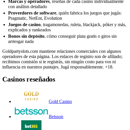
Marcas y operadores
, reseñas de cada casino individualmente
con análisis detallado
Proveedores de software
, quién fabrica los juegos que jugás:
Pragmatic, NetEnt, Evolution
Juegos de casino
, tragamonedas, ruleta, blackjack, póker y más,
explicados y rankeados
Bonos sin depósito
, cómo conseguir plata gratis o giros sin
arriesgar nada
Goldpartyslots.com mantiene relaciones comerciales con algunos
operadores de esta página. Los enlaces de registro son de afiliado;
recibimos comisión si te registrás, sin ningún costo para vos ni
influencia en nuestros puntajes. Jugá responsablemente. +18.
Casinos reseñados
Gold Casino
Betsson