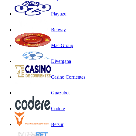
Playuzu
Betway
Mac Group
Divergana
Casino Corrientes
Guazubet
Codere
Betsur