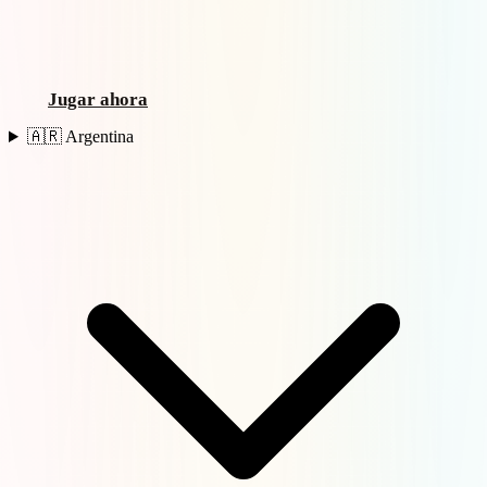
Jugar ahora
🇦🇷
Argentina