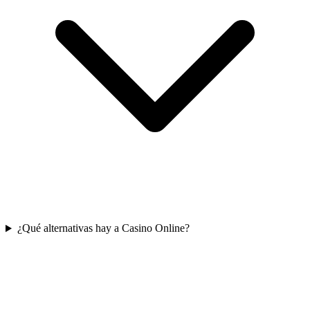
¿Qué alternativas hay a Casino Online?