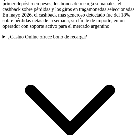
primer depósito en pesos, los bonos de recarga semanales, el
cashback sobre pérdidas y los giros en tragamonedas seleccionadas.
En mayo 2026, el cashback más generoso detectado fue del 18%
sobre pérdidas netas de la semana, sin límite de importe, en un
operador con soporte activo para el mercado argentino.
¿Casino Online ofrece bono de recarga?