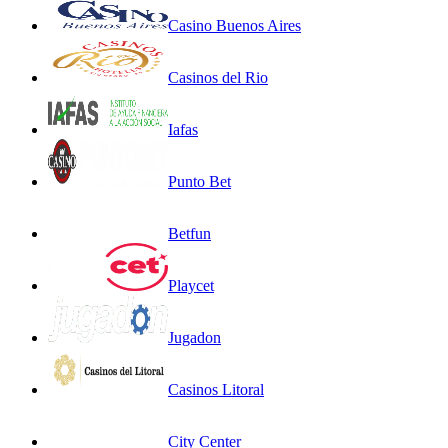
Casino Buenos Aires
Casinos del Rio
Iafas
Punto Bet
Betfun
Playcet
Jugadon
Casinos Litoral
City Center