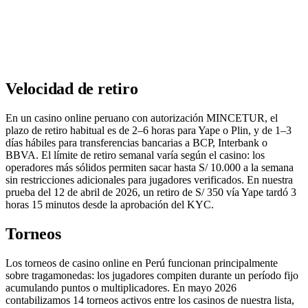
Velocidad de retiro
En un casino online peruano con autorización MINCETUR, el
plazo de retiro habitual es de 2–6 horas para Yape o Plin, y de 1–3
días hábiles para transferencias bancarias a BCP, Interbank o
BBVA. El límite de retiro semanal varía según el casino: los
operadores más sólidos permiten sacar hasta S/ 10.000 a la semana
sin restricciones adicionales para jugadores verificados. En nuestra
prueba del 12 de abril de 2026, un retiro de S/ 350 vía Yape tardó 3
horas 15 minutos desde la aprobación del KYC.
Torneos
Los torneos de casino online en Perú funcionan principalmente
sobre tragamonedas: los jugadores compiten durante un período fijo
acumulando puntos o multiplicadores. En mayo 2026
contabilizamos 14 torneos activos entre los casinos de nuestra lista,