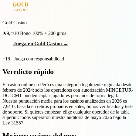
Gold Casino
★
9,4
/10
Bono 100% + 200 giros
Juega en Gold Casino →
+18 · Juega con responsabilidad
Veredicto rápido
El casino online en Perú es una categoría legalmente regulada desde
febrero de 2024: solo los operadores con autorización MINCETUR-
DGJCMT pueden captar jugadores peruanos de forma legal.
Nuestra puntuación media para los casinos analizados en 2026 es
7,9/10, basada en retiros probados en soles, bonos verificados y tests
de soporte. Si quieres empezar, elige cualquier operador de la tabla
superior: todos superaron nuestra auditoría de mayo 2026 bajo la
Ley 31557.
Mejores casinos del mes