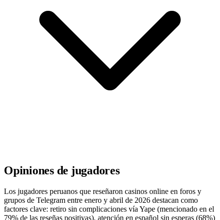
Opiniones de jugadores
Los jugadores peruanos que reseñaron casinos online en foros y
grupos de Telegram entre enero y abril de 2026 destacan como
factores clave: retiro sin complicaciones vía Yape (mencionado en el
79% de las reseñas positivas), atención en español sin esperas (68%)