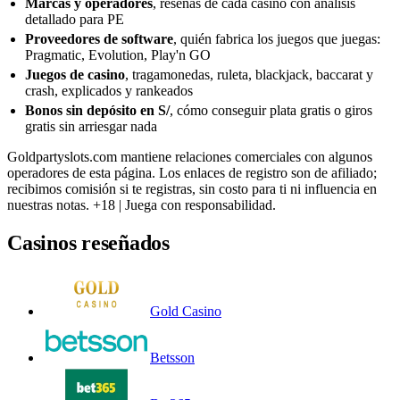
Marcas y operadores
, reseñas de cada casino con análisis
detallado para PE
Proveedores de software
, quién fabrica los juegos que juegas:
Pragmatic, Evolution, Play'n GO
Juegos de casino
, tragamonedas, ruleta, blackjack, baccarat y
crash, explicados y rankeados
Bonos sin depósito en S/
, cómo conseguir plata gratis o giros
gratis sin arriesgar nada
Goldpartyslots.com mantiene relaciones comerciales con algunos
operadores de esta página. Los enlaces de registro son de afiliado;
recibimos comisión si te registras, sin costo para ti ni influencia en
nuestras notas. +18 | Juega con responsabilidad.
Casinos reseñados
Gold Casino
Betsson