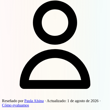
Reseñado por
Paula Alsina
·
Actualizado:
1 de agosto de 2026
·
Cómo evaluamos