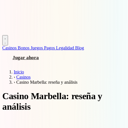
Casinos
Bonos
Juegos
Pagos
Legalidad
Blog
Jugar ahora
Inicio
›
Casinos
›
Casino Marbella: reseña y análisis
Casino Marbella: reseña y
análisis