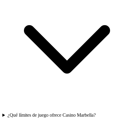
¿Qué límites de juego ofrece Casino Marbella?