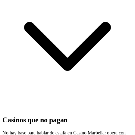
Casinos que no pagan
No hay base para hablar de estafa en Casino Marbella: opera con