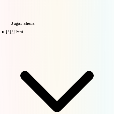
Jugar ahora
🇵🇪
Perú