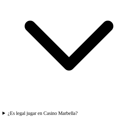
¿Es legal jugar en Casino Marbella?