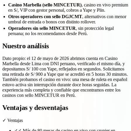
Casino Marbella (sello MINCETUR)
, casino en vivo premium
en S/, VIP con gestor personal, cobros a Yape y Plin.
Otros operadores con sello DGJCMT
, alternativos con menor
umbral de entrada o bonos con distinto rollover.
Operadores sin sello MINCETUR
, sin protección legal
peruana; no los recomendamos desde Perú.
Nuestro análisis
Dato propio: el 12 de mayo de 2026 abrimos cuenta en Casino
Marbella desde Lima con DNI peruano, verificado el mismo día, y
depositamos S/ 100 con Yape, reflejados en segundos. Solicitamos
una retirada de S/ 900 a Yape que se acreditó en 5 horas 30 minutos.
También probamos el casino en vivo: una mesa de ruleta en español
estuvo activa sin interrupción durante doce horas seguidas. La
experiencia más completa y confiable que encontramos entre los
casinos con sello MINCETUR en Perú.
Ventajas y desventajas
✓
Ventajas
✓
✓ Más de 80 mesas de casino en vivo con crupier en