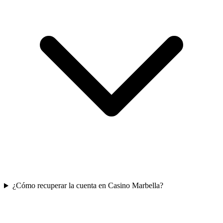
¿Cómo recuperar la cuenta en Casino Marbella?