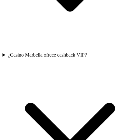
¿Casino Marbella ofrece cashback VIP?