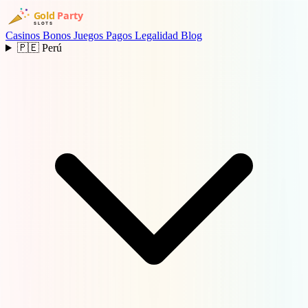
Casinos
Bonos
Juegos
Pagos
Legalidad
Blog
🇵🇪
Perú