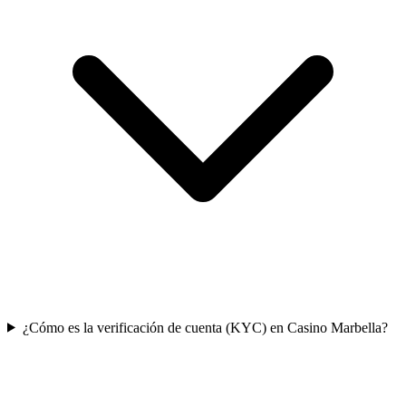
¿Cómo es la verificación de cuenta (KYC) en Casino Marbella?