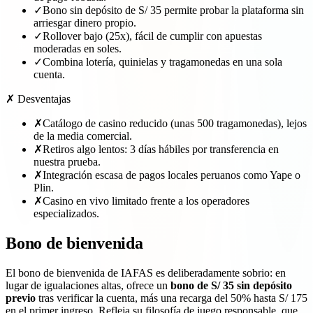
✓
Bono sin depósito de S/ 35 permite probar la plataforma sin
arriesgar dinero propio.
✓
Rollover bajo (25x), fácil de cumplir con apuestas
moderadas en soles.
✓
Combina lotería, quinielas y tragamonedas en una sola
cuenta.
✗
Desventajas
✗
Catálogo de casino reducido (unas 500 tragamonedas), lejos
de la media comercial.
✗
Retiros algo lentos: 3 días hábiles por transferencia en
nuestra prueba.
✗
Integración escasa de pagos locales peruanos como Yape o
Plin.
✗
Casino en vivo limitado frente a los operadores
especializados.
Bono de bienvenida
El bono de bienvenida de IAFAS es deliberadamente sobrio: en
lugar de igualaciones altas, ofrece un
bono de S/ 35 sin depósito
previo
tras verificar la cuenta, más una recarga del 50% hasta S/ 175
en el primer ingreso. Refleja su filosofía de juego responsable, que