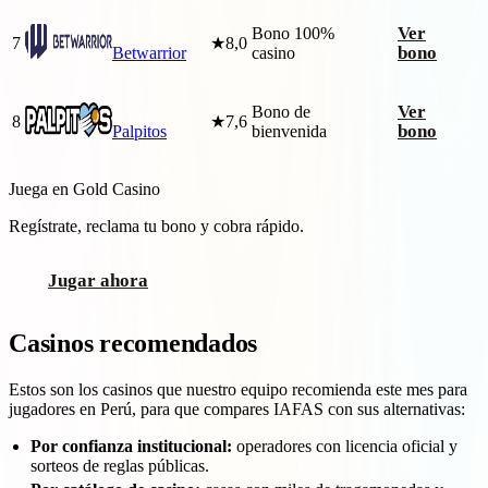
Ver
Bono 100%
7
★
8,0
bono
Betwarrior
casino
Ver
Bono de
8
★
7,6
bono
Palpitos
bienvenida
Juega en Gold Casino
Regístrate, reclama tu bono y cobra rápido.
Jugar ahora
Casinos recomendados
Estos son los casinos que nuestro equipo recomienda este mes para
jugadores en Perú, para que compares IAFAS con sus alternativas:
Por confianza institucional:
operadores con licencia oficial y
sorteos de reglas públicas.