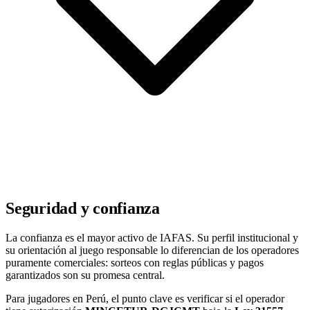
Seguridad y confianza
La confianza es el mayor activo de IAFAS. Su perfil institucional y
su orientación al juego responsable lo diferencian de los operadores
puramente comerciales: sorteos con reglas públicas y pagos
garantizados son su promesa central.
Para jugadores en Perú, el punto clave es verificar si el operador