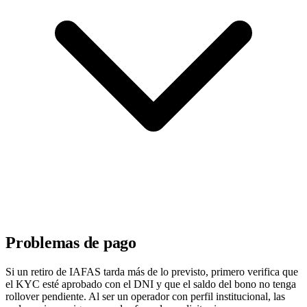
Problemas de pago
Si un retiro de IAFAS tarda más de lo previsto, primero verifica que
el KYC esté aprobado con el DNI y que el saldo del bono no tenga
rollover pendiente. Al ser un operador con perfil institucional, las