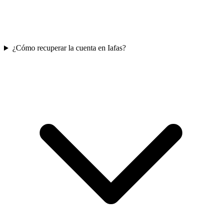
¿Cómo recuperar la cuenta en Iafas?