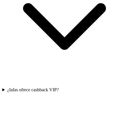
¿Iafas ofrece cashback VIP?