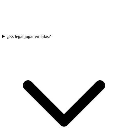
¿Es legal jugar en Iafas?