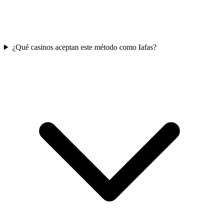
¿Qué casinos aceptan este método como Iafas?