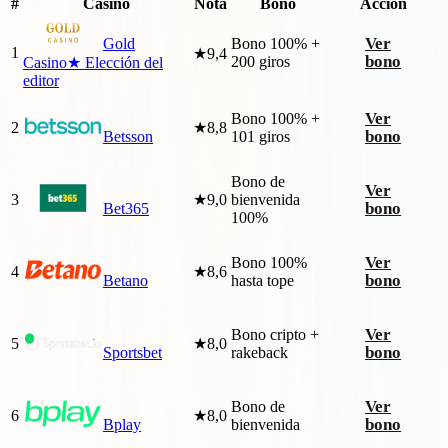
#
Casino
Nota
Bono
Acción
Ver
Gold
Bono 100% +
1
★
9,4
bono
200 giros
Casino
★ Elección del
editor
Ver
Bono 100% +
2
★
8,8
bono
Betsson
101 giros
Bono de
Ver
3
★
9,0
bienvenida
bono
Bet365
100%
Ver
Bono 100%
4
★
8,6
bono
Betano
hasta tope
Ver
Bono cripto +
5
★
8,0
bono
Sportsbet
rakeback
Ver
Bono de
6
★
8,0
bono
Bplay
bienvenida