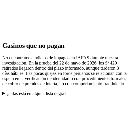
Casinos que no pagan
No encontramos indicios de impagos en IAFAS durante nuestra
investigación. En la prueba del 22 de mayo de 2026, los S/ 420
retirados llegaron dentro del plazo informado, aunque tardaron 3
días hábiles. Las pocas quejas en foros peruanos se relacionan con la
espera en la verificación de identidad o con procedimientos formales
de cobro de premios de lotería, no con comportamiento fraudulento.
¿Iafas está en alguna lista negra?