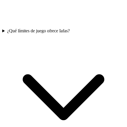
¿Qué límites de juego ofrece Iafas?