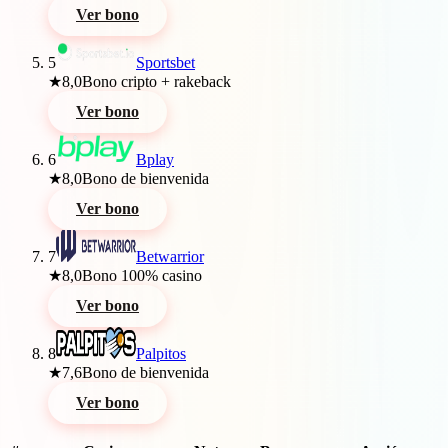
Ver bono
5
Sportsbet
★
8,0
Bono cripto + rakeback
Ver bono
6
Bplay
★
8,0
Bono de bienvenida
Ver bono
7
Betwarrior
★
8,0
Bono 100% casino
Ver bono
8
Palpitos
★
7,6
Bono de bienvenida
Ver bono