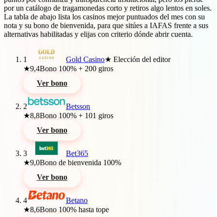
por un catálogo de tragamonedas corto y retiros algo lentos en soles.
La tabla de abajo lista los casinos mejor puntuados del mes con su
nota y su bono de bienvenida, para que sitúes a IAFAS frente a sus
alternativas habilitadas y elijas con criterio dónde abrir cuenta.
1
Gold Casino
★ Elección del editor
★
9,4
Bono 100% + 200 giros
Ver bono
2
Betsson
★
8,8
Bono 100% + 101 giros
Ver bono
3
Bet365
★
9,0
Bono de bienvenida 100%
Ver bono
4
Betano
★
8,6
Bono 100% hasta tope