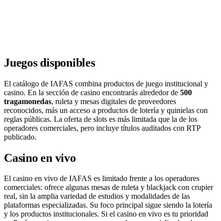
Juegos disponibles
El catálogo de IAFAS combina productos de juego institucional y
casino. En la sección de casino encontrarás alrededor de
500
tragamonedas
, ruleta y mesas digitales de proveedores
reconocidos, más un acceso a productos de lotería y quinielas con
reglas públicas. La oferta de slots es más limitada que la de los
operadores comerciales, pero incluye títulos auditados con RTP
publicado.
Casino en vivo
El casino en vivo de IAFAS es limitado frente a los operadores
comerciales: ofrece algunas mesas de ruleta y blackjack con crupier
real, sin la amplia variedad de estudios y modalidades de las
plataformas especializadas. Su foco principal sigue siendo la lotería
y los productos institucionales. Si el casino en vivo es tu prioridad