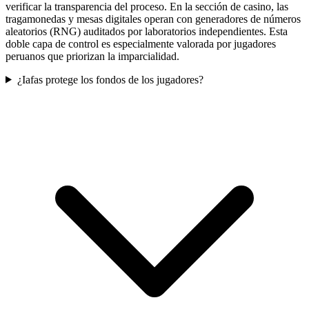
verificar la transparencia del proceso. En la sección de casino, las
tragamonedas y mesas digitales operan con generadores de números
aleatorios (RNG) auditados por laboratorios independientes. Esta
doble capa de control es especialmente valorada por jugadores
peruanos que priorizan la imparcialidad.
¿Iafas protege los fondos de los jugadores?