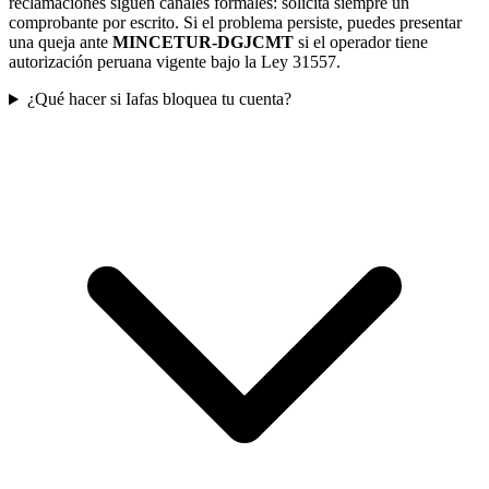
reclamaciones siguen canales formales: solicita siempre un
comprobante por escrito. Si el problema persiste, puedes presentar
una queja ante
MINCETUR-DGJCMT
si el operador tiene
autorización peruana vigente bajo la Ley 31557.
¿Qué hacer si Iafas bloquea tu cuenta?