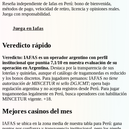
Reseña independiente de Iafas en Perú: bono de bienvenida,
métodos de pago, velocidad de retiro, licencia y opiniones reales.
Juega con responsabilidad.
Juega en Iafas
Veredicto rápido
Veredicto: IAFAS es un operador argentino con perfil
institucional que puntúa
7,1/10
en nuestra evaluación de su
operación en Argentina.
Destaca por la transparencia de sus
loterías y quinielas, aunque el catálogo de tragamonedas es reducido
y los bonos discretos. Para jugadores peruanos: IAFAS
no tiene
autorización de MINCETUR ni sello DGJCMT
; opera bajo
regulación argentina y no acepta registros desde Perú. Para jugar
tragamonedas legalmente en Perú, busca operadores con habilitación
MINCETUR vigente. +18.
Mejores casinos del mes
IAFAS se ubica en la zona media de nuestra tabla para Perú: gana
puntos por confianza y transparencia institucional, pero los pierde