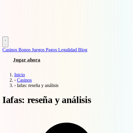
Casinos
Bonos
Juegos
Pagos
Legalidad
Blog
Jugar ahora
Inicio
›
Casinos
›
Iafas: reseña y análisis
Iafas: reseña y análisis