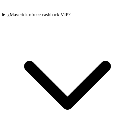
¿Maverick ofrece cashback VIP?