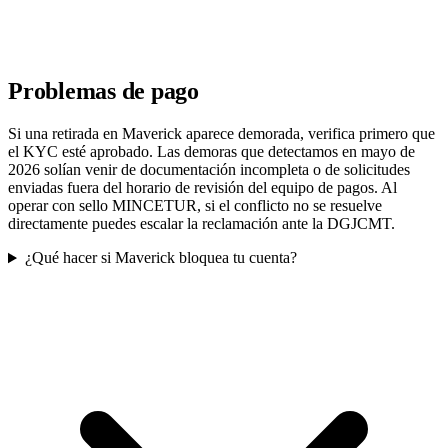
Problemas de pago
Si una retirada en Maverick aparece demorada, verifica primero que
el KYC esté aprobado. Las demoras que detectamos en mayo de
2026 solían venir de documentación incompleta o de solicitudes
enviadas fuera del horario de revisión del equipo de pagos. Al
operar con sello MINCETUR, si el conflicto no se resuelve
directamente puedes escalar la reclamación ante la DGJCMT.
¿Qué hacer si Maverick bloquea tu cuenta?