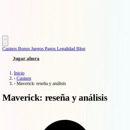
Casinos
Bonos
Juegos
Pagos
Legalidad
Blog
Jugar ahora
Inicio
›
Casinos
›
Maverick: reseña y análisis
Maverick: reseña y análisis