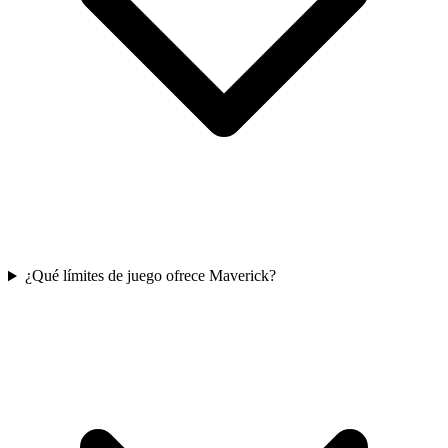
¿Qué límites de juego ofrece Maverick?