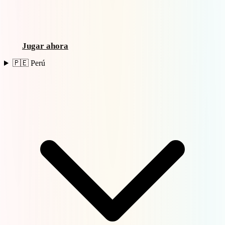
Jugar ahora
🇵🇪
Perú