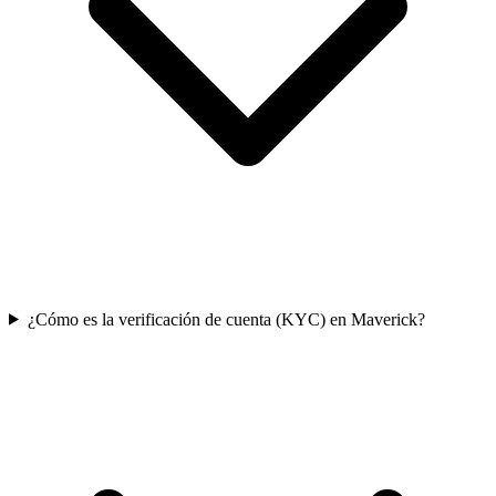
¿Cómo es la verificación de cuenta (KYC) en Maverick?