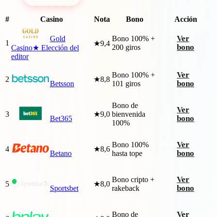
#
Casino
Nota
Bono
Acción
Ver
Gold
Bono 100% +
1
★
9,4
bono
200 giros
Casino
★ Elección del
editor
Ver
Bono 100% +
2
★
8,8
bono
Betsson
101 giros
Bono de
Ver
3
★
9,0
bienvenida
bono
Bet365
100%
Ver
Bono 100%
4
★
8,6
bono
Betano
hasta tope
Ver
Bono cripto +
5
★
8,0
bono
Sportsbet
rakeback
Ver
Bono de