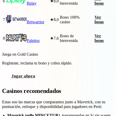
6
★
8,0
bono
Bplay
bienvenida
Ver
Bono 100%
7
★
8,0
bono
Betwarrior
casino
Ver
Bono de
8
★
7,6
bono
Palpitos
bienvenida
Juega en Gold Casino
Regístrate, reclama tu bono y cobra rápido.
Jugar ahora
Casinos recomendados
Estas son las marcas que comparamos junto a Maverick, con su
puntuación, enfoque y disponibilidad para jugadores en Perú:
Maverick (sello MINCETUR)
, tragamonedas en S/ sin wager,