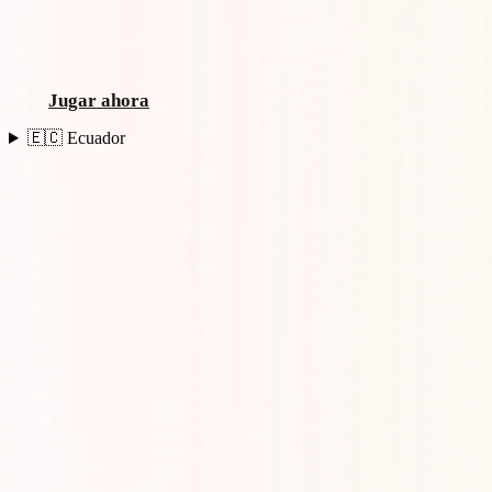
Jugar ahora
🇪🇨
Ecuador