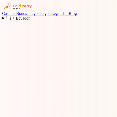
Casinos
Bonos
Juegos
Pagos
Legalidad
Blog
🇪🇨
Ecuador