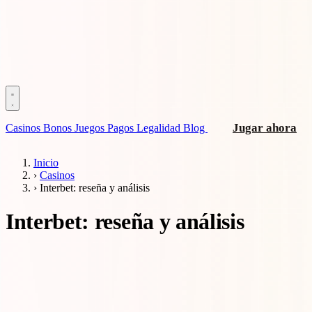
Jugar ahora
Casinos
Bonos
Juegos
Pagos
Legalidad
Blog
Inicio
›
Casinos
›
Interbet: reseña y análisis
Interbet: reseña y análisis