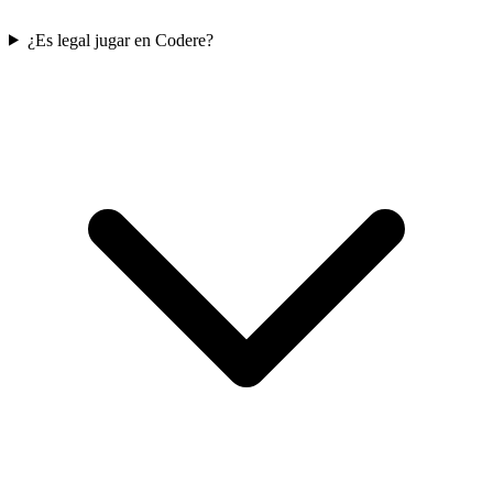
¿Es legal jugar en Codere?