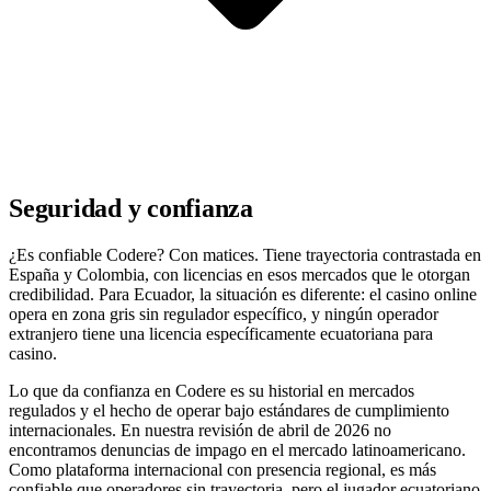
Seguridad y confianza
¿Es confiable Codere? Con matices. Tiene trayectoria contrastada en
España y Colombia, con licencias en esos mercados que le otorgan
credibilidad. Para Ecuador, la situación es diferente: el casino online
opera en zona gris sin regulador específico, y ningún operador
extranjero tiene una licencia específicamente ecuatoriana para
casino.
Lo que da confianza en Codere es su historial en mercados
regulados y el hecho de operar bajo estándares de cumplimiento
internacionales. En nuestra revisión de abril de 2026 no
encontramos denuncias de impago en el mercado latinoamericano.
Como plataforma internacional con presencia regional, es más
confiable que operadores sin trayectoria, pero el jugador ecuatoriano