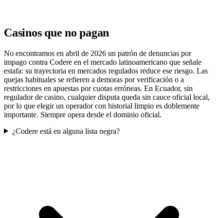
Casinos que no pagan
No encontramos en abril de 2026 un patrón de denuncias por
impago contra Codere en el mercado latinoamericano que señale
estafa: su trayectoria en mercados regulados reduce ese riesgo. Las
quejas habituales se refieren a demoras por verificación o a
restricciones en apuestas por cuotas erróneas. En Ecuador, sin
regulador de casino, cualquier disputa queda sin cauce oficial local,
por lo que elegir un operador con historial limpio es doblemente
importante. Siempre opera desde el dominio oficial.
¿Codere está en alguna lista negra?