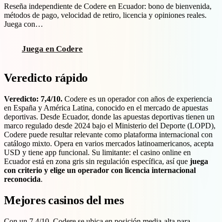
Reseña independiente de Codere en Ecuador: bono de bienvenida,
métodos de pago, velocidad de retiro, licencia y opiniones reales.
Juega con…
Juega en Codere
Veredicto rápido
Veredicto: 7,4/10.
Codere es un operador con años de experiencia
en España y América Latina, conocido en el mercado de apuestas
deportivas. Desde Ecuador, donde las apuestas deportivas tienen un
marco regulado desde 2024 bajo el Ministerio del Deporte (LOPD),
Codere puede resultar relevante como plataforma internacional con
catálogo mixto. Opera en varios mercados latinoamericanos, acepta
USD y tiene app funcional. Su limitante: el casino online en
Ecuador está en zona gris sin regulación específica, así que
juega
con criterio y elige un operador con licencia internacional
reconocida
.
Mejores casinos del mes
Con un 7,4/10, Codere se ubica en posición media-alta para