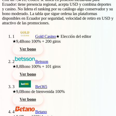
Ecuador: tiene presencia regional, acepta USD y combina deportes
y casino. No lidera el ranking por su catálogo algo conservador y su
bono moderado. La tabla que sigue ordena las plataformas
disponibles en Ecuador por seguridad, velocidad de retiro en USD y
atractivo de las promociones.
1
Gold Casino
★ Elección del editor
★
9,4
Bono 100% + 200 giros
Ver bono
2
Betsson
★
8,8
Bono 100% + 101 giros
Ver bono
3
Bet365
★
9,0
Bono de bienvenida 100%
Ver bono
4
Betano