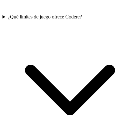
¿Qué límites de juego ofrece Codere?