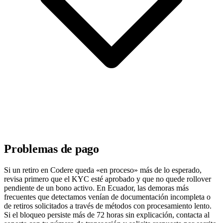
Problemas de pago
Si un retiro en Codere queda «en proceso» más de lo esperado,
revisa primero que el KYC esté aprobado y que no quede rollover
pendiente de un bono activo. En Ecuador, las demoras más
frecuentes que detectamos venían de documentación incompleta o
de retiros solicitados a través de métodos con procesamiento lento.
Si el bloqueo persiste más de 72 horas sin explicación, contacta al