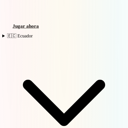
Jugar ahora
🇪🇨
Ecuador