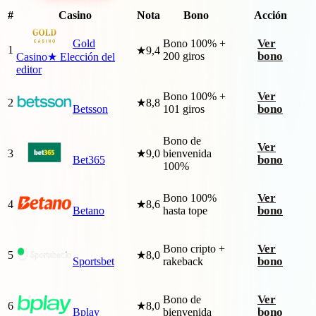
#
Casino
Nota
Bono
Acción
Ver
Gold
Bono 100% +
1
★
9,4
bono
200 giros
Casino
★ Elección del
editor
Ver
Bono 100% +
2
★
8,8
bono
Betsson
101 giros
Bono de
Ver
3
★
9,0
bienvenida
bono
Bet365
100%
Ver
Bono 100%
4
★
8,6
bono
Betano
hasta tope
Ver
Bono cripto +
5
★
8,0
bono
Sportsbet
rakeback
Ver
Bono de
6
★
8,0
bono
Bplay
bienvenida