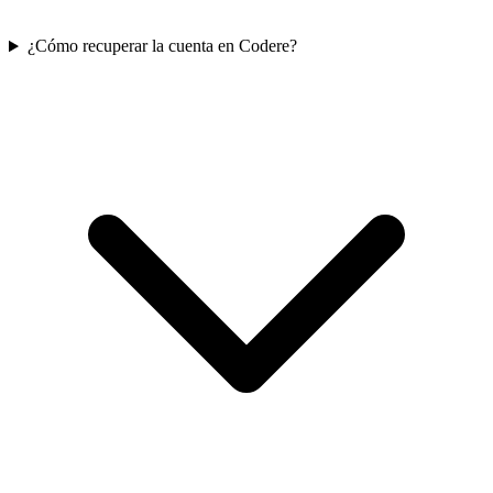
¿Cómo recuperar la cuenta en Codere?