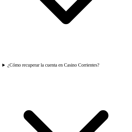
¿Cómo recuperar la cuenta en Casino Corrientes?