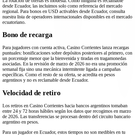
La rotación de ofertas es modesta. Como ninguna es reclamable
desde Ecuador, las incluimos solo como referencia del mercado
regional. Para bonos en USD activables desde Ecuador, consulta
nuestra lista de operadores internacionales disponibles en el mercado
ecuatoriano.
Bono de recarga
Para jugadores con cuenta activa, Casino Corrientes lanza recargas
puntuales: bonificaciones sobre depósitos posteriores al primero, con
un porcentaje menor que la bienvenida y tiradas en tragamonedas
asociadas. En la revisión de marzo de 2026 no era una promoción
semanal fija sino una mecánica intermitente ligada a campañas
específicas. Como el resto de su oferta, se acredita en pesos
argentinos y no es reclamable desde Ecuador.
Velocidad de retiro
Los retiros en Casino Corrientes hacia bancos argentinos tomaban
entre 24 y 72 horas hábiles según los datos que recogimos en marzo
de 2026. Las transferencias se procesan dentro del circuito bancario
argentino en pesos.
Para un jugador en Ecuador, estos tiempos no son medibles en tu