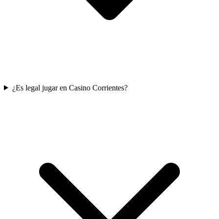
¿Es legal jugar en Casino Corrientes?