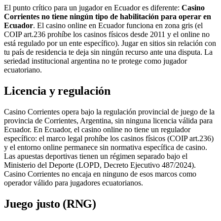
El punto crítico para un jugador en Ecuador es diferente:
Casino
Corrientes no tiene ningún tipo de habilitación para operar en
Ecuador
. El casino online en Ecuador funciona en zona gris (el
COIP art.236 prohíbe los casinos físicos desde 2011 y el online no
está regulado por un ente específico). Jugar en sitios sin relación con
tu país de residencia te deja sin ningún recurso ante una disputa. La
seriedad institucional argentina no te protege como jugador
ecuatoriano.
Licencia y regulación
Casino Corrientes opera bajo la regulación provincial de juego de la
provincia de Corrientes, Argentina, sin ninguna licencia válida para
Ecuador. En Ecuador, el casino online no tiene un regulador
específico: el marco legal prohíbe los casinos físicos (COIP art.236)
y el entorno online permanece sin normativa específica de casino.
Las apuestas deportivas tienen un régimen separado bajo el
Ministerio del Deporte (LOPD, Decreto Ejecutivo 487/2024).
Casino Corrientes no encaja en ninguno de esos marcos como
operador válido para jugadores ecuatorianos.
Juego justo (RNG)