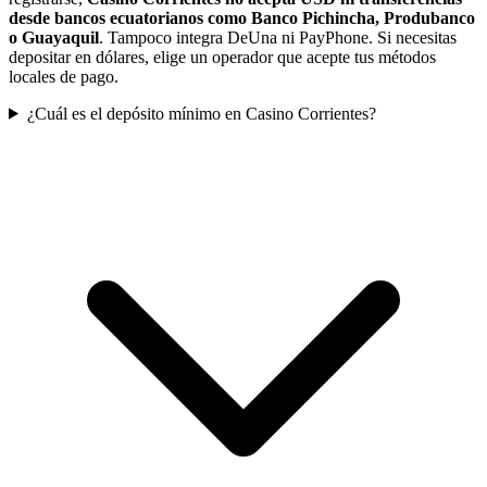
desde bancos ecuatorianos como Banco Pichincha, Produbanco
o Guayaquil
. Tampoco integra DeUna ni PayPhone. Si necesitas
depositar en dólares, elige un operador que acepte tus métodos
locales de pago.
¿Cuál es el depósito mínimo en Casino Corrientes?