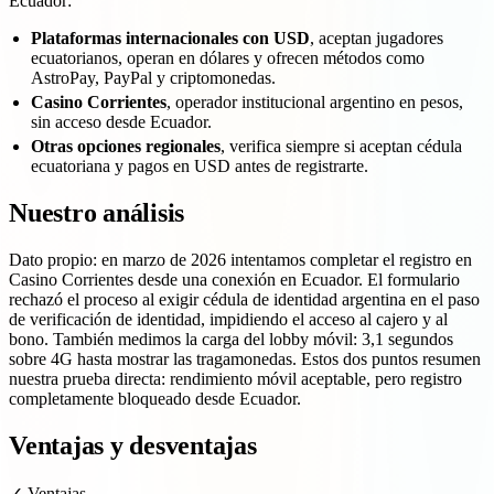
Ecuador:
Plataformas internacionales con USD
, aceptan jugadores
ecuatorianos, operan en dólares y ofrecen métodos como
AstroPay, PayPal y criptomonedas.
Casino Corrientes
, operador institucional argentino en pesos,
sin acceso desde Ecuador.
Otras opciones regionales
, verifica siempre si aceptan cédula
ecuatoriana y pagos en USD antes de registrarte.
Nuestro análisis
Dato propio: en marzo de 2026 intentamos completar el registro en
Casino Corrientes desde una conexión en Ecuador. El formulario
rechazó el proceso al exigir cédula de identidad argentina en el paso
de verificación de identidad, impidiendo el acceso al cajero y al
bono. También medimos la carga del lobby móvil: 3,1 segundos
sobre 4G hasta mostrar las tragamonedas. Estos dos puntos resumen
nuestra prueba directa: rendimiento móvil aceptable, pero registro
completamente bloqueado desde Ecuador.
Ventajas y desventajas
✓
Ventajas