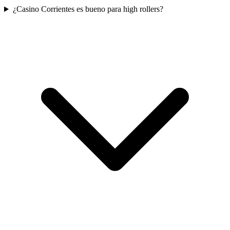
¿Casino Corrientes es bueno para high rollers?