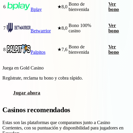
Ver
Bono de
6
★
8,0
bono
Bplay
bienvenida
Ver
Bono 100%
7
★
8,0
bono
Betwarrior
casino
Ver
Bono de
8
★
7,6
bono
Palpitos
bienvenida
Juega en Gold Casino
Regístrate, reclama tu bono y cobra rápido.
Jugar ahora
Casinos recomendados
Estas son las plataformas que comparamos junto a Casino
Corrientes, con su puntuación y disponibilidad para jugadores en