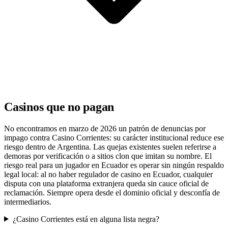
Casinos que no pagan
No encontramos en marzo de 2026 un patrón de denuncias por
impago contra Casino Corrientes: su carácter institucional reduce ese
riesgo dentro de Argentina. Las quejas existentes suelen referirse a
demoras por verificación o a sitios clon que imitan su nombre. El
riesgo real para un jugador en Ecuador es operar sin ningún respaldo
legal local: al no haber regulador de casino en Ecuador, cualquier
disputa con una plataforma extranjera queda sin cauce oficial de
reclamación. Siempre opera desde el dominio oficial y desconfía de
intermediarios.
¿Casino Corrientes está en alguna lista negra?