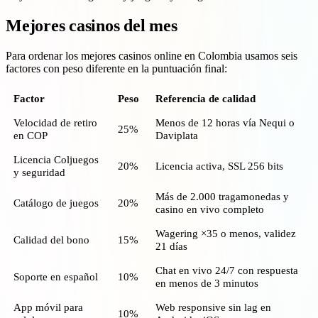
Mejores casinos del mes
Para ordenar los mejores casinos online en Colombia usamos seis
factores con peso diferente en la puntuación final:
Factor
Peso
Referencia de calidad
Velocidad de retiro
Menos de 12 horas vía Nequi o
25%
en COP
Daviplata
Licencia Coljuegos
20%
Licencia activa, SSL 256 bits
y seguridad
Más de 2.000 tragamonedas y
Catálogo de juegos
20%
casino en vivo completo
Wagering ×35 o menos, validez
Calidad del bono
15%
21 días
Chat en vivo 24/7 con respuesta
Soporte en español
10%
en menos de 3 minutos
App móvil para
Web responsive sin lag en
10%