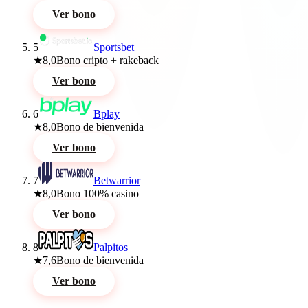
Ver bono
5
Sportsbet
★
8,0
Bono cripto + rakeback
Ver bono
6
Bplay
★
8,0
Bono de bienvenida
Ver bono
7
Betwarrior
★
8,0
Bono 100% casino
Ver bono
8
Palpitos
★
7,6
Bono de bienvenida
Ver bono