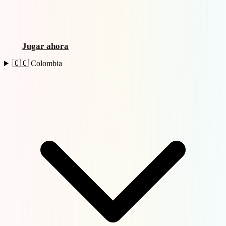
Jugar ahora
🇨🇴
Colombia