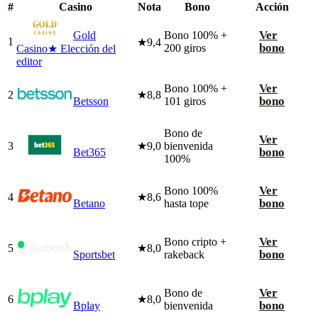
#
Casino
Nota
Bono
Acción
Ver
Gold
Bono 100% +
1
★
9,4
bono
200 giros
Casino
★ Elección del
editor
Ver
Bono 100% +
2
★
8,8
bono
Betsson
101 giros
Bono de
Ver
3
★
9,0
bienvenida
bono
Bet365
100%
Ver
Bono 100%
4
★
8,6
bono
Betano
hasta tope
Ver
Bono cripto +
5
★
8,0
bono
Sportsbet
rakeback
Ver
Bono de
6
★
8,0
bono
Bplay
bienvenida