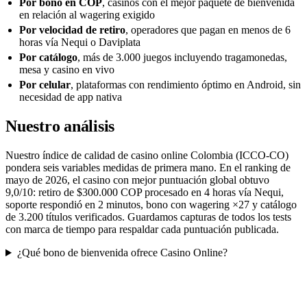
Por bono en COP
, casinos con el mejor paquete de bienvenida
en relación al wagering exigido
Por velocidad de retiro
, operadores que pagan en menos de 6
horas vía Nequi o Daviplata
Por catálogo
, más de 3.000 juegos incluyendo tragamonedas,
mesa y casino en vivo
Por celular
, plataformas con rendimiento óptimo en Android, sin
necesidad de app nativa
Nuestro análisis
Nuestro índice de calidad de casino online Colombia (ICCO-CO)
pondera seis variables medidas de primera mano. En el ranking de
mayo de 2026, el casino con mejor puntuación global obtuvo
9,0/10: retiro de $300.000 COP procesado en 4 horas vía Nequi,
soporte respondió en 2 minutos, bono con wagering ×27 y catálogo
de 3.200 títulos verificados. Guardamos capturas de todos los tests
con marca de tiempo para respaldar cada puntuación publicada.
¿Qué bono de bienvenida ofrece Casino Online?