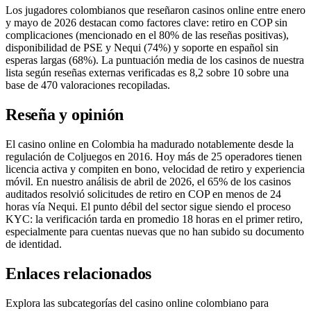
Los jugadores colombianos que reseñaron casinos online entre enero
y mayo de 2026 destacan como factores clave: retiro en COP sin
complicaciones (mencionado en el 80% de las reseñas positivas),
disponibilidad de PSE y Nequi (74%) y soporte en español sin
esperas largas (68%). La puntuación media de los casinos de nuestra
lista según reseñas externas verificadas es 8,2 sobre 10 sobre una
base de 470 valoraciones recopiladas.
Reseña y opinión
El casino online en Colombia ha madurado notablemente desde la
regulación de Coljuegos en 2016. Hoy más de 25 operadores tienen
licencia activa y compiten en bono, velocidad de retiro y experiencia
móvil. En nuestro análisis de abril de 2026, el 65% de los casinos
auditados resolvió solicitudes de retiro en COP en menos de 24
horas vía Nequi. El punto débil del sector sigue siendo el proceso
KYC: la verificación tarda en promedio 18 horas en el primer retiro,
especialmente para cuentas nuevas que no han subido su documento
de identidad.
Enlaces relacionados
Explora las subcategorías del casino online colombiano para