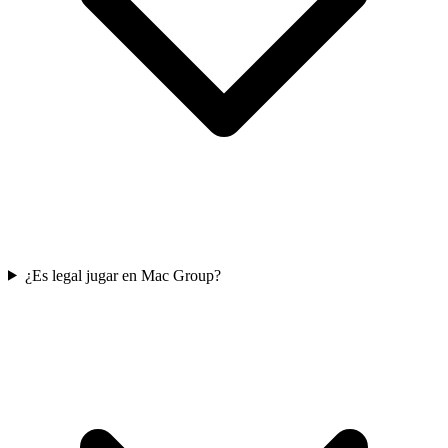
¿Es legal jugar en Mac Group?