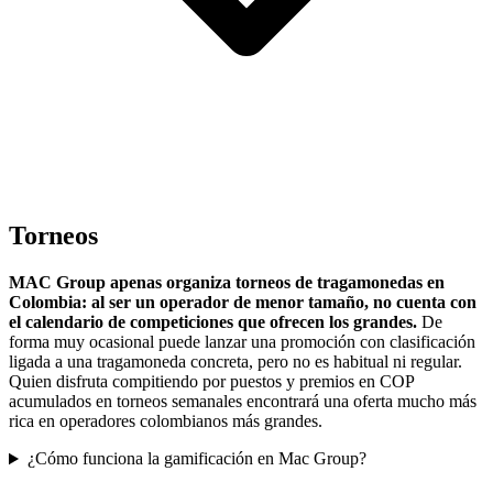
Torneos
MAC Group apenas organiza torneos de tragamonedas en
Colombia: al ser un operador de menor tamaño, no cuenta con
el calendario de competiciones que ofrecen los grandes.
De
forma muy ocasional puede lanzar una promoción con clasificación
ligada a una tragamoneda concreta, pero no es habitual ni regular.
Quien disfruta compitiendo por puestos y premios en COP
acumulados en torneos semanales encontrará una oferta mucho más
rica en operadores colombianos más grandes.
¿Cómo funciona la gamificación en Mac Group?