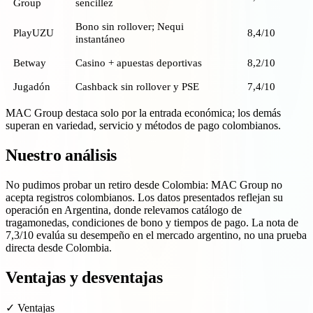
Group
sencillez
Bono sin rollover; Nequi
PlayUZU
8,4/10
instantáneo
Betway
Casino + apuestas deportivas
8,2/10
Jugadón
Cashback sin rollover y PSE
7,4/10
MAC Group destaca solo por la entrada económica; los demás
superan en variedad, servicio y métodos de pago colombianos.
Nuestro análisis
No pudimos probar un retiro desde Colombia: MAC Group no
acepta registros colombianos. Los datos presentados reflejan su
operación en Argentina, donde relevamos catálogo de
tragamonedas, condiciones de bono y tiempos de pago. La nota de
7,3/10 evalúa su desempeño en el mercado argentino, no una prueba
directa desde Colombia.
Ventajas y desventajas
✓
Ventajas