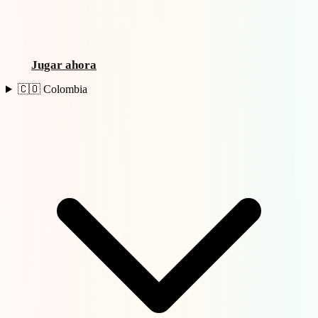
Jugar ahora
🇨🇴
Colombia