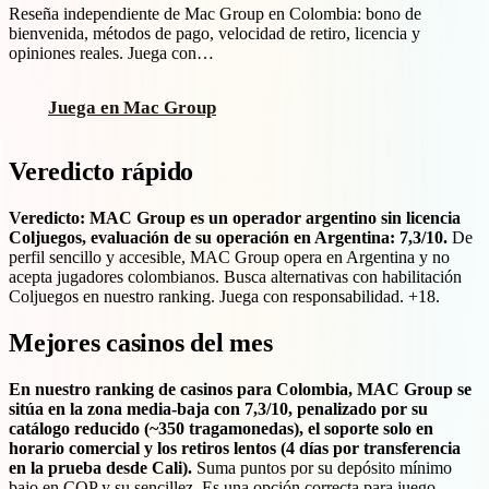
Reseña independiente de Mac Group en Colombia: bono de
bienvenida, métodos de pago, velocidad de retiro, licencia y
opiniones reales. Juega con…
Juega en Mac Group
Veredicto rápido
Veredicto: MAC Group es un operador argentino sin licencia
Coljuegos, evaluación de su operación en Argentina: 7,3/10.
De
perfil sencillo y accesible, MAC Group opera en Argentina y no
acepta jugadores colombianos. Busca alternativas con habilitación
Coljuegos en nuestro ranking. Juega con responsabilidad. +18.
Mejores casinos del mes
En nuestro ranking de casinos para Colombia, MAC Group se
sitúa en la zona media-baja con 7,3/10, penalizado por su
catálogo reducido (~350 tragamonedas), el soporte solo en
horario comercial y los retiros lentos (4 días por transferencia
en la prueba desde Cali).
Suma puntos por su depósito mínimo
bajo en COP y su sencillez. Es una opción correcta para juego