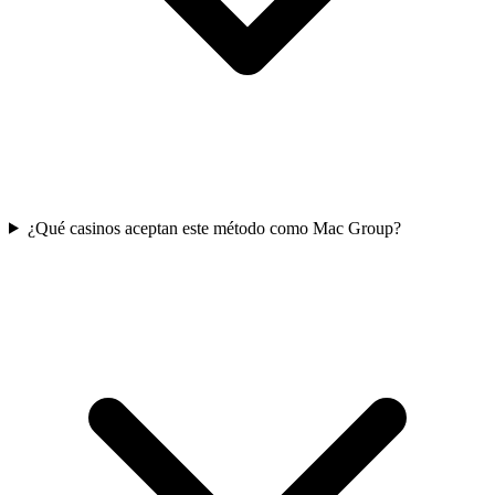
¿Qué casinos aceptan este método como Mac Group?