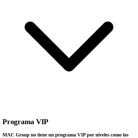
Programa VIP
MAC Group no tiene un programa VIP por niveles como las