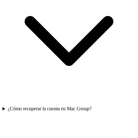
¿Cómo recuperar la cuenta en Mac Group?