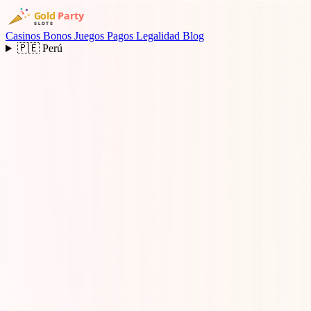
Casinos
Bonos
Juegos
Pagos
Legalidad
Blog
🇵🇪
Perú