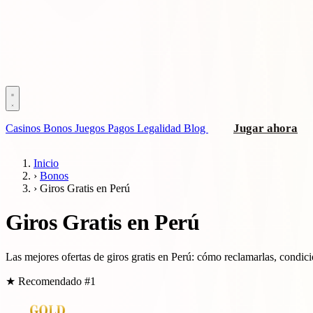
Jugar ahora
Casinos
Bonos
Juegos
Pagos
Legalidad
Blog
Inicio
›
Bonos
›
Giros Gratis en Perú
Giros Gratis en Perú
Las mejores ofertas de giros gratis en Perú: cómo reclamarlas, condi
★
Recomendado #1