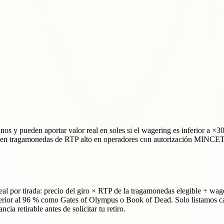
os y pueden aportar valor real en soles si el wagering es inferior a ×30
bajo en tragamonedas de RTP alto en operadores con autorización MINC
real por tirada: precio del giro × RTP de la tragamonedas elegible ÷ 
perior al 96 % como Gates of Olympus o Book of Dead. Solo listamos 
ia retirable antes de solicitar tu retiro.