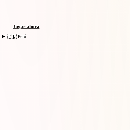
Jugar ahora
🇵🇪
Perú