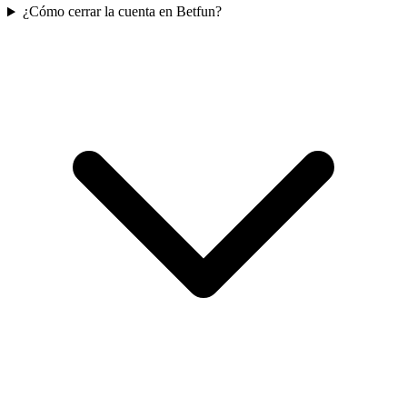
¿Cómo cerrar la cuenta en Betfun?