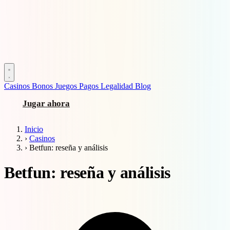
Casinos
Bonos
Juegos
Pagos
Legalidad
Blog
Jugar ahora
Inicio
›
Casinos
›
Betfun: reseña y análisis
Betfun: reseña y análisis