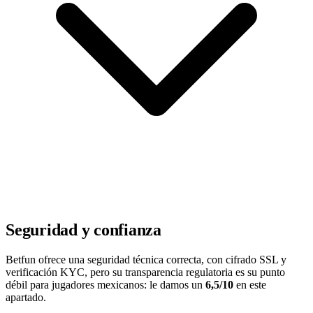
Seguridad y confianza
Betfun ofrece una seguridad técnica correcta, con cifrado SSL y
verificación KYC, pero su transparencia regulatoria es su punto
débil para jugadores mexicanos: le damos un
6,5/10
en este
apartado.