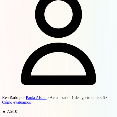
Reseñado por
Paula Alsina
·
Actualizado:
1 de agosto de 2026
·
Cómo evaluamos
★
7.5
/10