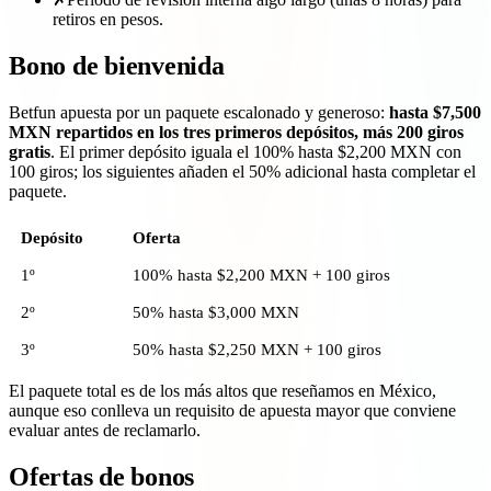
retiros en pesos.
Bono de bienvenida
Betfun apuesta por un paquete escalonado y generoso:
hasta $7,500
MXN repartidos en los tres primeros depósitos, más 200 giros
gratis
. El primer depósito iguala el 100% hasta $2,200 MXN con
100 giros; los siguientes añaden el 50% adicional hasta completar el
paquete.
Depósito
Oferta
1º
100% hasta $2,200 MXN + 100 giros
2º
50% hasta $3,000 MXN
3º
50% hasta $2,250 MXN + 100 giros
El paquete total es de los más altos que reseñamos en México,
aunque eso conlleva un requisito de apuesta mayor que conviene
evaluar antes de reclamarlo.
Ofertas de bonos