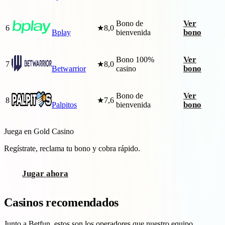
Ver
Bono de
6
★
8,0
bono
Bplay
bienvenida
Ver
Bono 100%
7
★
8,0
bono
Betwarrior
casino
Ver
Bono de
8
★
7,6
bono
Palpitos
bienvenida
Juega en Gold Casino
Regístrate, reclama tu bono y cobra rápido.
Jugar ahora
Casinos recomendados
Junto a Betfun, estos son los operadores que nuestro equipo