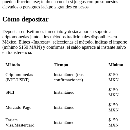
pueden fraccionarse; tenlo en cuenta si juegas con presupuestos
elevados o persigues jackpots grandes en pesos.
Cómo depositar
Depositar en Betfun es inmediato y destaca por su soporte a
criptomonedas junto a los métodos tradicionales disponibles en
México. Eliges «Ingresar», seleccionas el método, indicas el importe
(mínimo $150 MXN) y confirmas; el saldo aparece al instante salvo
en transferencia.
Método
Tiempo
Mínimo
Criptomonedas
Instantáneo (tras
$150
(BTC/USDT)
confirmaciones)
MXN
$150
SPEI
Instantáneo
MXN
$150
Mercado Pago
Instantáneo
MXN
Tarjeta
$150
Instantáneo
Visa/Mastercard
MXN