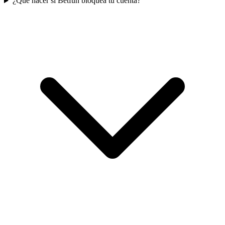
¿Qué hacer si Betfun bloquea tu cuenta?