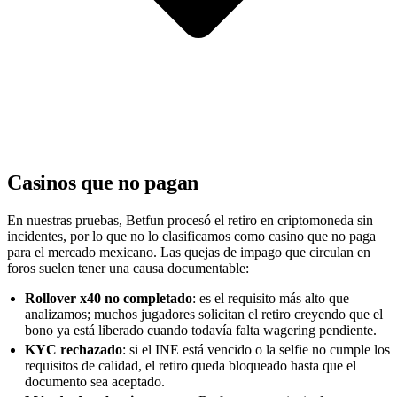
Casinos que no pagan
En nuestras pruebas, Betfun procesó el retiro en criptomoneda sin
incidentes, por lo que no lo clasificamos como casino que no paga
para el mercado mexicano. Las quejas de impago que circulan en
foros suelen tener una causa documentable:
Rollover x40 no completado
: es el requisito más alto que
analizamos; muchos jugadores solicitan el retiro creyendo que el
bono ya está liberado cuando todavía falta wagering pendiente.
KYC rechazado
: si el INE está vencido o la selfie no cumple los
requisitos de calidad, el retiro queda bloqueado hasta que el
documento sea aceptado.