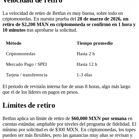
Velocidad de retiro
La velocidad de retiro de Betfun es muy buena, sobre todo en
criptomonedas. En nuestra prueba del
28 de marzo de 2026, un
retiro de $2,200 MXN en criptomoneda se confirmó en 1 hora y
10 minutos
tras aprobarse la solicitud.
Método
Tiempo promedio
Criptomonedas
Hasta 2 h
Mercado Pago / SPEI
Hasta 12 h
Tarjeta / transferencia
1-3 días
El periodo de revisión interna fue de unas 8 horas, algo más largo
que el de los líderes en pagos en pesos.
Límites de retiro
Betfun aplica un límite de retiro de
$60,000 MXN por semana
en
cuentas estándar, ampliable por niveles del programa de fidelidad. El
mínimo por solicitud es de $300 MXN. En criptomonedas, los topes
pueden ser más flexibles, pero las ganancias muy altas se revisan y