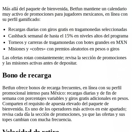
Más allá del paquete de bienvenida, Betfun mantiene un calendario
muy activo de promociones para jugadores mexicanos, en línea con
su perfil gamificado:
Recargas diarias con giros gratis en tragamonedas seleccionadas
Cashback semanal de hasta el 15% en niveles altos del programa
Torneos y carreras de tragamonedas con botes grandes en MXN
Misiones y «cofres» con premios aleatorios en pesos o giros
Las ofertas rotan constantemente; revisa la sección de promociones
y las misiones activas antes de depositar.
Bono de recarga
Betfun ofrece bonos de recarga frecuentes, en línea con su perfil
promocional intenso para México: recargas diarias y de fin de
semana con porcentajes variables y giros gratis adicionales en pesos.
Comparten el requisito de apuesta elevado del paquete de
bienvenida. Es uno de los operadores más activos en este apartado;
revisa cada día la sección de promociones, ya que las ofertas y sus
topes cambian con mucha frecuencia.