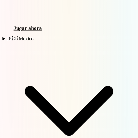
Jugar ahora
🇲🇽
México