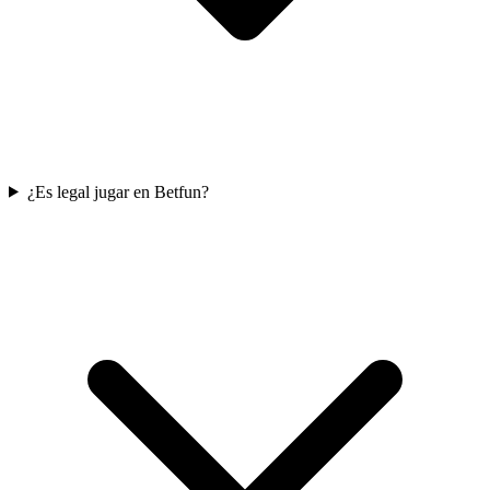
¿Es legal jugar en Betfun?