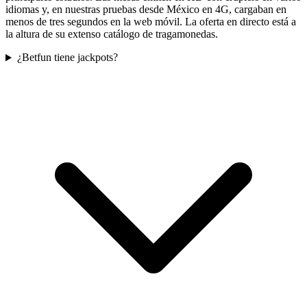
idiomas y, en nuestras pruebas desde México en 4G, cargaban en
menos de tres segundos en la web móvil. La oferta en directo está a
la altura de su extenso catálogo de tragamonedas.
¿Betfun tiene jackpots?