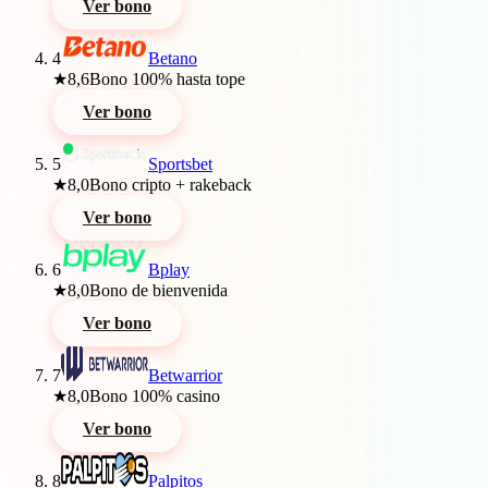
Ver bono
4
Betano
★
8,6
Bono 100% hasta tope
Ver bono
5
Sportsbet
★
8,0
Bono cripto + rakeback
Ver bono
6
Bplay
★
8,0
Bono de bienvenida
Ver bono
7
Betwarrior
★
8,0
Bono 100% casino
Ver bono
8
Palpitos