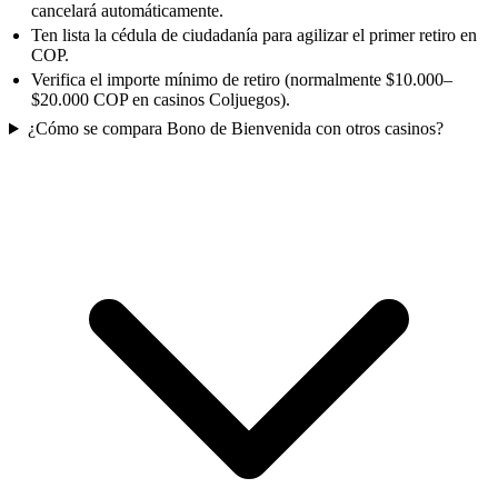
cancelará automáticamente.
Ten lista la cédula de ciudadanía para agilizar el primer retiro en
COP.
Verifica el importe mínimo de retiro (normalmente $10.000–
$20.000 COP en casinos Coljuegos).
¿Cómo se compara Bono de Bienvenida con otros casinos?