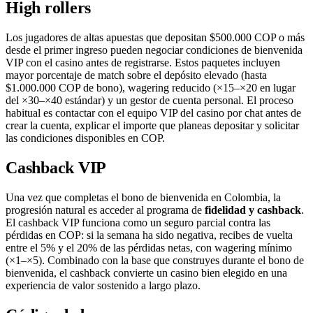
High rollers
Los jugadores de altas apuestas que depositan $500.000 COP o más
desde el primer ingreso pueden negociar condiciones de bienvenida
VIP con el casino antes de registrarse. Estos paquetes incluyen
mayor porcentaje de match sobre el depósito elevado (hasta
$1.000.000 COP de bono), wagering reducido (×15–×20 en lugar
del ×30–×40 estándar) y un gestor de cuenta personal. El proceso
habitual es contactar con el equipo VIP del casino por chat antes de
crear la cuenta, explicar el importe que planeas depositar y solicitar
las condiciones disponibles en COP.
Cashback VIP
Una vez que completas el bono de bienvenida en Colombia, la
progresión natural es acceder al programa de
fidelidad y cashback
.
El cashback VIP funciona como un seguro parcial contra las
pérdidas en COP: si la semana ha sido negativa, recibes de vuelta
entre el 5% y el 20% de las pérdidas netas, con wagering mínimo
(×1–×5). Combinado con la base que construyes durante el bono de
bienvenida, el cashback convierte un casino bien elegido en una
experiencia de valor sostenido a largo plazo.