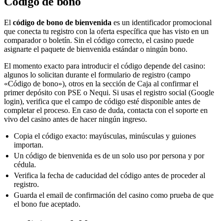
Código de bono
El
código de bono de bienvenida
es un identificador promocional
que conecta tu registro con la oferta específica que has visto en un
comparador o boletín. Sin el código correcto, el casino puede
asignarte el paquete de bienvenida estándar o ningún bono.
El momento exacto para introducir el código depende del casino:
algunos lo solicitan durante el formulario de registro (campo
«Código de bono»), otros en la sección de Caja al confirmar el
primer depósito con PSE o Nequi. Si usas el registro social (Google
login), verifica que el campo de código esté disponible antes de
completar el proceso. En caso de duda, contacta con el soporte en
vivo del casino antes de hacer ningún ingreso.
Copia el código exacto: mayúsculas, minúsculas y guiones
importan.
Un código de bienvenida es de un solo uso por persona y por
cédula.
Verifica la fecha de caducidad del código antes de proceder al
registro.
Guarda el email de confirmación del casino como prueba de que
el bono fue aceptado.