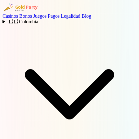
Casinos
Bonos
Juegos
Pagos
Legalidad
Blog
🇨🇴
Colombia