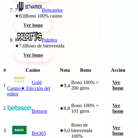
7
Betwarrior
★
8,0
Bono 100% casino
Ver bono
8
Palpitos
★
7,6
Bono de bienvenida
Ver bono
#
Casino
Nota
Bono
Acción
Ver
Gold
Bono 100% +
1
★
9,4
bono
200 giros
Casino
★ Elección del
editor
Ver
Bono 100% +
2
★
8,8
bono
Betsson
101 giros
Bono de
Ver
3
★
9,0
bienvenida
bono
Bet365
100%