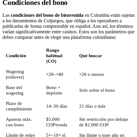
Condiciones del bono
Las
condiciones del bono de bienvenida
en Colombia están sujetas
a los lineamientos de Coljuegos, que obliga a los operadores a
publicarlas de forma comprensible en español. Aun así, los términos
varían significativamente entre casinos. Estos son los parámetros que
debes comparar antes de elegir una plataforma colombiana:
Rango
Condición
habitual
Qué buscar
(CO)
Wagering
×20–×40
×20 o menos
(rollover)
Base del
Bono +
Solo sobre el bono
wagering
depósito
Plazo de
14–30 días
21 días o más
cumplimiento
Apuesta máx.
$5.000
Sin restricción por debajo
con bono
COP/ronda
de $2.000 COP
Límite de retiro
5×–10× el
Sin límite o tope alto en