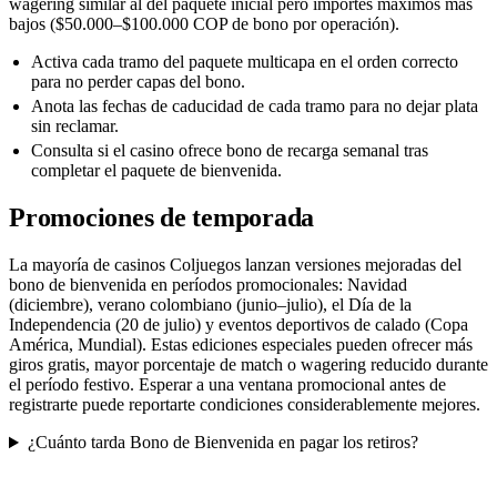
wagering similar al del paquete inicial pero importes máximos más
bajos ($50.000–$100.000 COP de bono por operación).
Activa cada tramo del paquete multicapa en el orden correcto
para no perder capas del bono.
Anota las fechas de caducidad de cada tramo para no dejar plata
sin reclamar.
Consulta si el casino ofrece bono de recarga semanal tras
completar el paquete de bienvenida.
Promociones de temporada
La mayoría de casinos Coljuegos lanzan versiones mejoradas del
bono de bienvenida en períodos promocionales: Navidad
(diciembre), verano colombiano (junio–julio), el Día de la
Independencia (20 de julio) y eventos deportivos de calado (Copa
América, Mundial). Estas ediciones especiales pueden ofrecer más
giros gratis, mayor porcentaje de match o wagering reducido durante
el período festivo. Esperar a una ventana promocional antes de
registrarte puede reportarte condiciones considerablemente mejores.
¿Cuánto tarda Bono de Bienvenida en pagar los retiros?