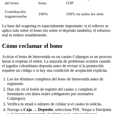
del bono
bono
COP
Contribución
100%
100% en todos los slots
tragamonedas
La base del wagering es especialmente importante: si el rollover se
aplica solo sobre el bono (no sobre el depósito también), el esfuerzo
real se reduce notablemente.
Cómo reclamar el bono
Activar el bono de bienvenida en un casino Coljuegos es un proceso
lineal si respetas el orden. La mayoría de problemas ocurren cuando
el jugador colombiano deposita antes de revisar si la promoción
requiere un código o si hay una condición de aceptación explícita.
Lee los términos completos del bono de bienvenida antes de
registrarte.
Haz clic en el botón de registro del casino y completa el
formulario con datos reales (obligatorio por normativa
Coljuegos).
Verifica tu email o número de celular si el casino lo solicita.
Navega a
Caja → Depósito
, selecciona PSE, Nequi o Daviplata