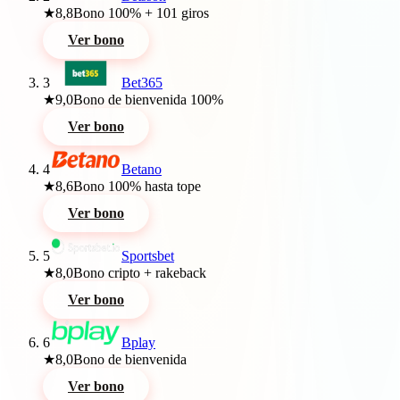
★
8,8
Bono 100% + 101 giros
Ver bono
3
Bet365
★
9,0
Bono de bienvenida 100%
Ver bono
4
Betano
★
8,6
Bono 100% hasta tope
Ver bono
5
Sportsbet
★
8,0
Bono cripto + rakeback
Ver bono
6
Bplay
★
8,0
Bono de bienvenida
Ver bono