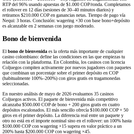
RTP del 96% usando apuestas de $1.000 COP/ronda. Completamos
el rollover en 12 días (sesiones de 30–40 minutos diarios) y
retiramos $210.000 COP en ganancias netas. Tiempo de pago vía
Nequi: 3 horas. Conclusión: wagering ×30 con base bono+depósito
es alcanzable en 2 semanas con juego moderado.
Bono de bienvenida
El
bono de bienvenida
es la oferta más importante de cualquier
casino colombiano: define las condiciones en las que empiezas tu
relación con la plataforma. En Colombia, los casinos con licencia
Coljuegos compiten activamente por nuevos jugadores con paquetes
que combinan un porcentaje sobre el primer depósito en COP
(habitualmente 100%–200%) con giros gratis en tragamonedas
seleccionadas.
En nuestro análisis de mayo de 2026 evaluamos 35 casinos
Coljuegos activos. El paquete de bienvenida más competitivo
alcanzaba $500.000 COP de bono + 200 giros gratis en cuatro
depósitos escalonados. El más sencillo ofrecía $100.000 COP + 50
giros en el primer depósito. La diferencia real entre un paquete y
otro no está en el importe nominal sino en el rollover: un 100% hasta
$100.000 COP con wagering ×15 supera en valor práctico a un
200% hasta $200.000 COP con wagering ×45.